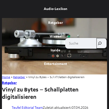
Audio-Lexikon
Ratgeber
Wissen
Suche
Inside
Entertainment
Home
»
Ratgeber
»
Vinyl zu Bytes – Schallplatten digitalisieren
Shop
Ratgeber
Vinyl zu Bytes – Schallplatten
digitalisieren
Teufel Editorial Team
Zuletzt aktualisiert:
07.04.2026