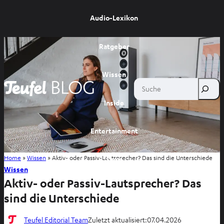
Audio-Lexikon
Ratgeber
Wissen
Suche
Inside
Entertainment
Home
»
Wissen
»
Aktiv- oder Passiv-Lautsprecher? Das sind die Unterschiede
Shop
Wissen
Aktiv- oder Passiv-Lautsprecher? Das
sind die Unterschiede
Teufel Editorial Team
Zuletzt aktualisiert:
07.04.2026