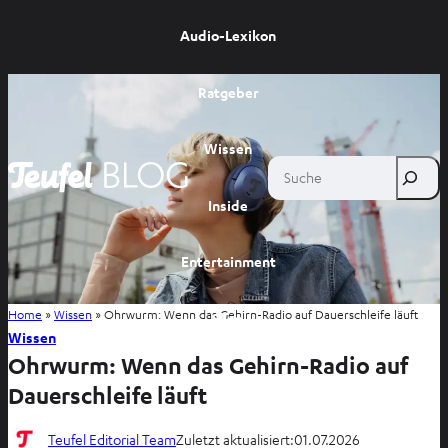
Audio-Lexikon
Ratgeber
Wissen
Suche
Inside
Entertainment
Home
»
Wissen
»
Ohrwurm: Wenn das Gehirn-Radio auf Dauerschleife läuft
Shop
Wissen
Ohrwurm: Wenn das Gehirn-Radio auf
Dauerschleife läuft
Teufel Editorial Team
Zuletzt aktualisiert:
01.07.2026