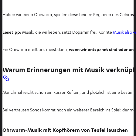
Haben wir einen Ohrwurm, spielen diese beiden Regionen des Gehirns P
Lesetipp:
Musik, die wir lieben, setzt Dopamin frei. Könnte
Musik also v
Ein Ohrwurm ereilt uns meist dann,
wenn wir entspannt sind oder uns
Warum Erinnerungen mit Musik verknüpf
Manchmal reicht schon ein kurzer Refrain, und plötzlich ist eine bestimm
Bei vertrauten Songs kommt noch ein weiterer Bereich ins Spiel: der me
Ohrwurm-Musik mit Kopfhörern von Teufel lauschen