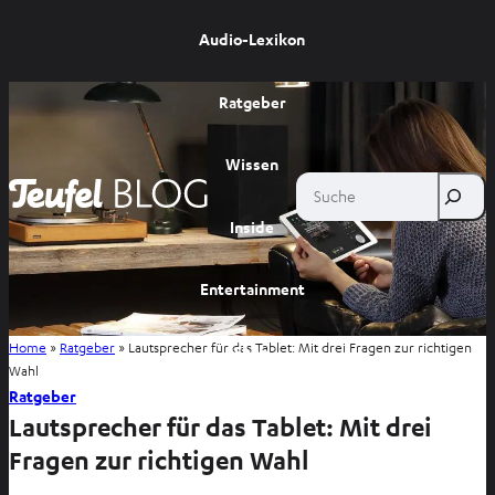
Audio-Lexikon
Ratgeber
Wissen
Suche
Inside
Entertainment
Home
»
Ratgeber
»
Lautsprecher für das Tablet: Mit drei Fragen zur richtigen
Shop
Wahl
Ratgeber
Lautsprecher für das Tablet: Mit drei
Fragen zur richtigen Wahl