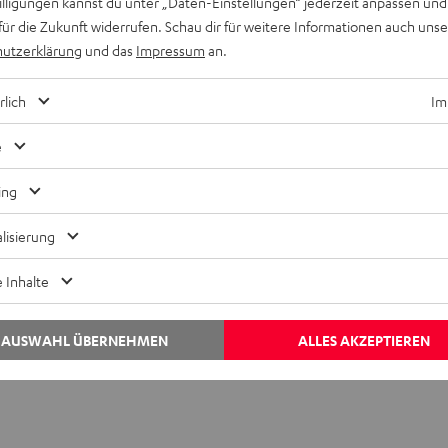
willigungen kannst du unter „Daten-Einstellungen“ jederzeit anpassen und
für die Zukunft widerrufen. Schau dir für weitere Informationen auch uns
utzerklärung
und das
Impressum
an.
 und Notebook-Lautsprecher
rlich
Im
e
nment-Zentralen. Entsprechend groß sind die Ansprüche an Lapt
ing
ook schaust. Das lässt sich mit einem zusätzlichen
Lautsprecher
lisierung
emlos unter dem Schreibtisch platzieren lassen. Dadurch leidet d
 Inhalte
, hängt vom Lautsprechersystem ab. Der Subwoofer lässt sich üb
AUSWAHL ÜBERNEHMEN
ALLES AKZEPTIEREN