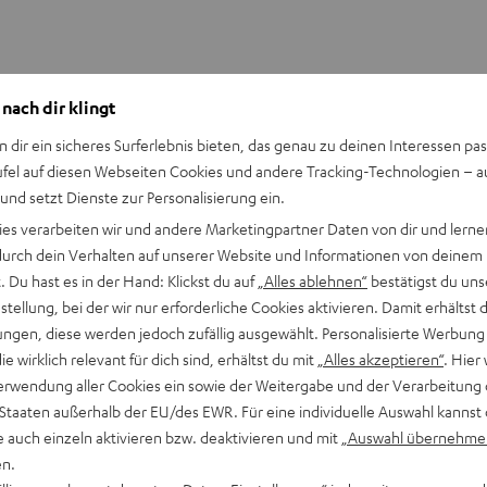
 nach dir klingt
n dir ein sicheres Surferlebnis bieten, das genau zu deinen Interessen pas
ufel auf diesen Webseiten Cookies und andere Tracking-Technologien – 
 und setzt Dienste zur Personalisierung ein.
ies verarbeiten wir und andere Marketingpartner Daten von dir und lernen
- durch dein Verhalten auf unserer Website und Informationen von deinem
MOTIV® GO VOICE
 Du hast es in der Hand: Klickst du auf
„Alles ablehnen“
bestätigst du uns
tellung, bei der wir nur erforderliche Cookies aktivieren. Damit erhältst 
249,99 €
ngen, diese werden jedoch zufällig ausgewählt. Personalisierte Werbung
die wirklich relevant für dich sind, erhältst du mit
„Alles akzeptieren“
. Hier 
In verschiedenen Farben
erwendung aller Cookies ein sowie der Weitergabe und der Verarbeitung 
 Staaten außerhalb der EU/des EWR. Für eine individuelle Auswahl kannst 
e auch einzeln aktivieren bzw. deaktivieren und mit
„Auswahl übernehme
erk auf die Streaming-Architektur AirPlay bzw.
AirPlay 2
angewie
en.
ktioniert dagegen unabhängig vom Betriebssystem.