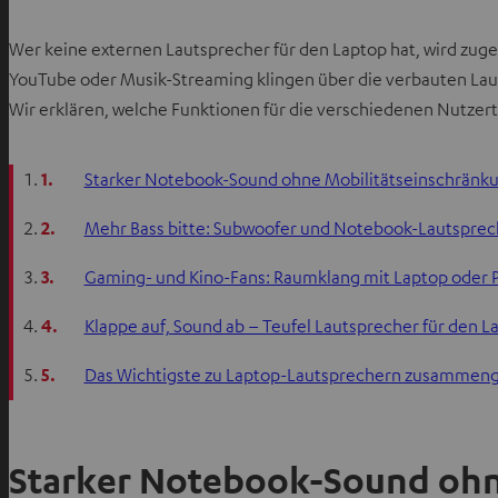
Wer keine externen Lautsprecher für den Laptop hat, wird zugeb
YouTube oder Musik-Streaming klingen über die verbauten Laut
Wir erklären, welche Funktionen für die verschiedenen Nutzert
1.
Starker Notebook-Sound ohne Mobilitätseinschränk
2.
Mehr Bass bitte: Subwoofer und Notebook-Lautsprec
3.
Gaming- und Kino-Fans: Raumklang mit Laptop oder P
4.
Klappe auf, Sound ab – Teufel Lautsprecher für den L
5.
Das Wichtigste zu Laptop-Lautsprechern zusammeng
Starker Notebook-Sound ohn