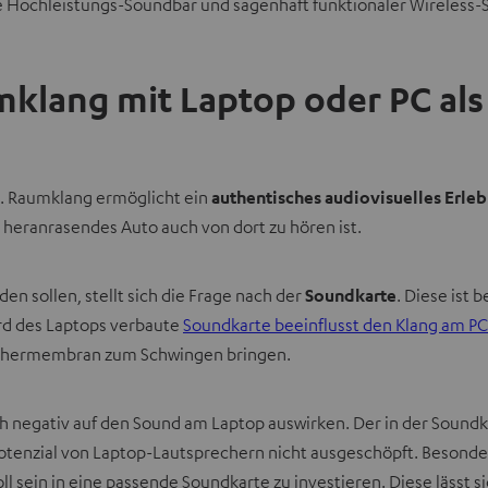
Hochleistungs-Soundbar und sagenhaft funktionaler Wireless
klang mit Laptop oder PC als
ng. Raumklang ermöglicht ein
authentisches audiovisuelles Erleb
 heranrasendes Auto auch von dort zu hören ist.
 sollen, stellt sich die Frage nach der
Soundkarte
. Diese ist 
rd des Laptops verbaute
Soundkarte beeinflusst den Klang am PC
echermembran zum Schwingen bringen.
h negativ auf den Sound am Laptop auswirken. Der in der Soundk
as Potenzial von Laptop-Lautsprechern nicht ausgeschöpft. Besond
oll sein in eine passende Soundkarte zu investieren. Diese lässt