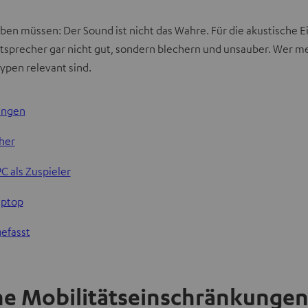
en müssen: Der Sound ist nicht das Wahre. Für die akustische Ei
sprecher gar nicht gut, sondern blechern und unsauber. Wer me
ypen relevant sind.
ungen
her
C als Zuspieler
aptop
efasst
e Mobilitätseinschränkunge