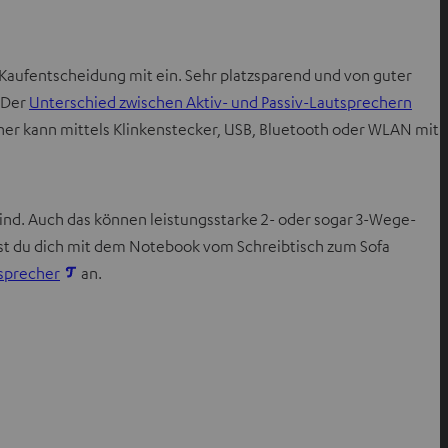
ie Kaufentscheidung mit ein. Sehr platzsparend und von guter
. Der
Unterschied zwischen Aktiv- und Passiv-Lautsprechern
echer kann mittels Klinkenstecker, USB, Bluetooth oder WLAN mit
sind. Auch das können leistungsstarke 2- oder sogar 3-Wege-
nnst du dich mit dem Notebook vom Schreibtisch zum Sofa
I
sprecher
an.
m
n
e
u
e
n