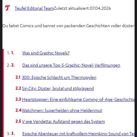
Teufel Editorial Team
Zuletzt aktualisiert:
07.04.2026
Du liebst Comics und kannst von packenden Geschichten voller düsterer
1.
Was sind Graphic Novels?
2.
Das sind unsere Top-5-Graphic-Novel-Verfilmungen
2.1
300: Epische Schlacht um Thermopylen
2.2
Sin City: Düster, brutal und stilprägend
2.3
Heartstopper: Eine einfühlsame Coming-of-Age-Geschichte
2.4
Watchmen: Superhelden ohne Heldenmut
2.5
V wie Vendetta: Aufstand gegen das System
3.
Epische Abenteuer mit kraftvollem Heimkino-Sound von Teu