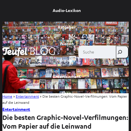
Audio-Lexikon
Ratgeber
Wissen
Suche
Inside
Entertainment
Shop
Home
»
Entertainment
»
Die besten Graphic-Novel-Verfilmungen: Vom Papier
auf die Leinwand
Entertainment
Die besten Graphic-Novel-Verfilmungen:
Vom Papier auf die Leinwand