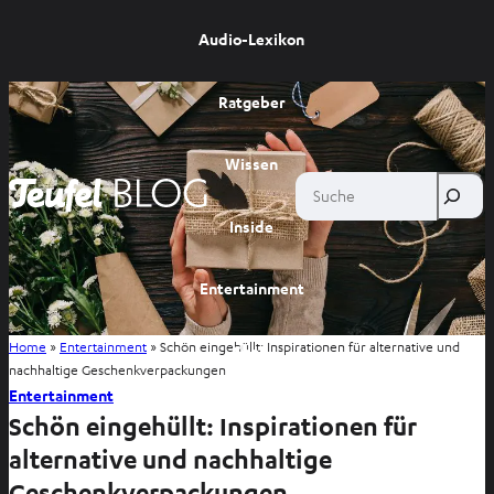
Audio-Lexikon
Ratgeber
Wissen
Suche
Inside
Entertainment
Home
»
Entertainment
»
Schön eingehüllt: Inspirationen für alternative und
Shop
nachhaltige Geschenkverpackungen
Entertainment
Schön eingehüllt: Inspirationen für
alternative und nachhaltige
Geschenkverpackungen