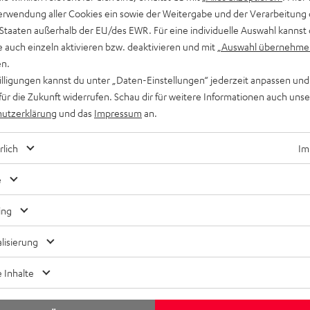
erwendung aller Cookies ein sowie der Weitergabe und der Verarbeitung 
 Staaten außerhalb der EU/des EWR. Für eine individuelle Auswahl kannst 
e auch einzeln aktivieren bzw. deaktivieren und mit
„Auswahl übernehme
en.
willigungen kannst du unter „Daten-Einstellungen“ jederzeit anpassen und
für die Zukunft widerrufen. Schau dir für weitere Informationen auch uns
utzerklärung
und das
Impressum
an.
rlich
Im
Wissen
Der Tiefstapler – alles rund um den Subwoofer
e
Der Subwoofer ist ein Sonderling unter den Lautsprechern. Er
ing
ist meist deutlich größer als seine Mitstreiter, ist für die tiefen
lisierung
Töne verantwortlich und steht häufig…
.
 Inhalte