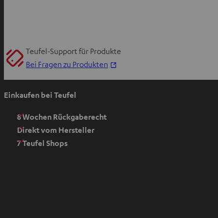
Teufel-Support für Produkte
I
Bei Fragen zu Produkten
m
n
Einkaufen bei Teufel
e
u
8 Wochen Rückgaberecht
e
Direkt vom Hersteller
n
7 Teufel Shops
T
a
b
ö
f