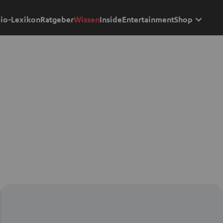
io-Lexikon
Ratgeber
Wissen
Inside
Entertainment
Shop