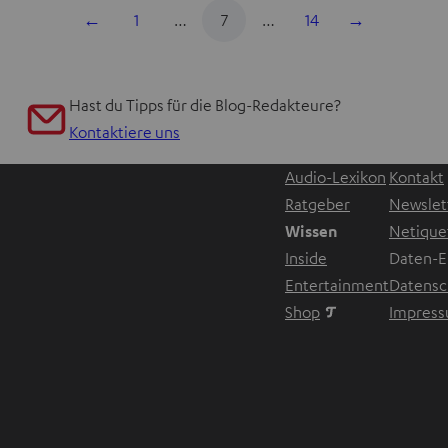
←
1
…
7
…
14
→
Hast du Tipps für die Blog-Redakteure?
Kontaktiere uns
Audio-Lexikon
Kontakt
Ratgeber
Newslet
Wissen
Netique
Inside
Daten-E
Entertainment
Datensc
Im neuen Tab ö
Shop
Impres