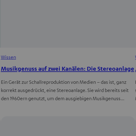
Wissen
Musikgenuss auf zwei Kanälen: Die Stereoanlage
Ein Gerät zur Schallreproduktion von Medien – das ist, ganz
korrekt ausgedrückt, eine Stereoanlage. Sie wird bereits seit
den 1960ern genutzt, um dem ausgiebigen Musikgenuss…