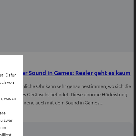
Wissen
Binauraler Sound in Games: Realer geht es kaum
st. Dafür
auch von
Das menschliche Ohr kann sehr genau bestimmen, wo sich die
Quelle eines Geräuschs befindet. Diese enorme Hörleistung
, was dir
wird zunehmend auch mit dem Sound in Games…
ere
du zwar
 und
willigst