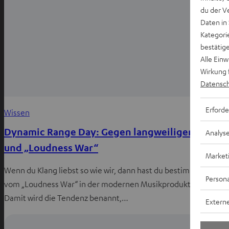
du der V
Daten in
Kategori
bestätig
Alle Ein
Wirkung 
Datensch
Erforde
Wissen
Dynamic Range Day: Gegen langweiligen Klang
Analys
und „Loudness War“
Market
Wenn du Klang liebst so wie wir, dann hast du bestimmt schon
Persona
vom „Loudness War“ in der modernen Musikproduktion gehört
Damit wird die Tendenz benannt,…
Externe