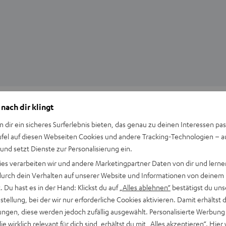
Wissen
 nach dir klingt
Wie binaurale Beats die Sinne schärfen können
n dir ein sicheres Surferlebnis bieten, das genau zu deinen Interessen pas
ufel auf diesen Webseiten Cookies und andere Tracking-Technologien – 
Binaurale Beats als Wundermittel gegen Schlafstörungen oder
 und setzt Dienste zur Personalisierung ein.
mangelnde Konzentration? Was ist da dran? Fakt ist: Im Gehirn
ies verarbeiten wir und andere Marketingpartner Daten von dir und lernen
passiert etwas, wenn du auf jedem Ohr Töne…
- durch dein Verhalten auf unserer Website und Informationen von deinem
 Du hast es in der Hand: Klickst du auf
„Alles ablehnen“
bestätigst du uns
tellung, bei der wir nur erforderliche Cookies aktivieren. Damit erhältst 
ngen, diese werden jedoch zufällig ausgewählt. Personalisierte Werbung
die wirklich relevant für dich sind, erhältst du mit
„Alles akzeptieren“
. Hier 