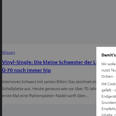
Wissen
Damit‘s
Vinyl-Single: Die kleine Schwester der LP ist mit
Wir wolle
Ü-70 noch immer hip
nutzt Te
Dritten -
Intensives Schwarz mit zarten Rillen: Das zeichnet eine
Mit Cook
Schallplatte aus. Heute genauso wie vor über 70 Jahren, als das
gefällt 
erste Mal eine Plattenspieler-Nadel sanft über…
Endgerät.
Grundeins
Empfehlu
Inhalte, 