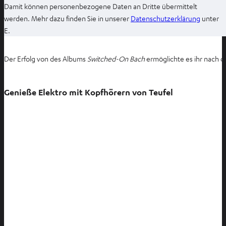
Damit können personenbezogene Daten an Dritte übermittelt
I
werden. Mehr dazu finden Sie in unserer
Datenschutzerklärung
unter
m
E.
n
e
Der Erfolg von des Albums
Switched-On Bach
ermöglichte es ihr nach 
u
e
n
Genieße Elektro mit Kopfhörern von Teufel
T
a
b
ö
f
f
n
e
n