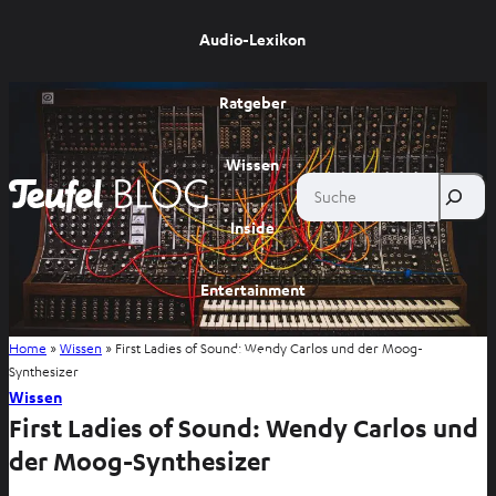
Audio-Lexikon
Ratgeber
Wissen
Suche
Inside
Entertainment
Home
»
Wissen
»
First Ladies of Sound: Wendy Carlos und der Moog-
Shop
Synthesizer
Wissen
First Ladies of Sound: Wendy Carlos und
der Moog-Synthesizer