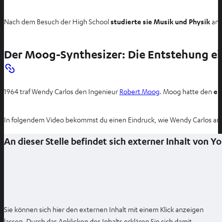
Nach dem Besuch der High School
studierte sie Musik und Physik
an 
Der Moog-Synthesizer: Die Entstehung ei
1964 traf Wendy Carlos den Ingenieur
Robert Moog
. Moog hatte den
er
In folgendem Video bekommst du einen Eindruck, wie Wendy Carlos arb
An dieser Stelle befindet sich externer Inhalt von 
Sie können sich hier den externen Inhalt mit einem Klick anzeigen
lassen. Durch das Anklicken des Inhalts erklären Sie sich damit