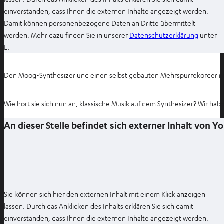
einverstanden, dass Ihnen die externen Inhalte angezeigt werden.
Damit können personenbezogene Daten an Dritte übermittelt
I
werden. Mehr dazu finden Sie in unserer
Datenschutzerklärung
unter
m
E.
n
e
Den Moog-Synthesizer und einen selbst gebauten Mehrspurrekorder nu
u
e
Wie hört sie sich nun an, klassische Musik auf dem Synthesizer? Wir hab
n
T
An dieser Stelle befindet sich externer Inhalt von 
a
b
ö
f
f
n
Sie können sich hier den externen Inhalt mit einem Klick anzeigen
e
lassen. Durch das Anklicken des Inhalts erklären Sie sich damit
n
einverstanden, dass Ihnen die externen Inhalte angezeigt werden.