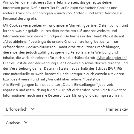
e
Wir wollen dir ein sicheres Surferlebnis bieten, das genau zu deinen
Direkt vom Hersteller
Interessen passt. Dafür nutzt Teufel auf diesen Webseiten Cookies und
u
andere Tracking-Technologien – auch von Dritten - und setzt Dienste zur
7 Teufel Shops
e
Personalisierung ein.
n
Mit Cookies verarbeiten wir und andere Marketingpartner Daten von dir und
Audio-Lexikon
T
lernen, was dir gefällt - durch dein Verhalten auf unserer Website und
Ratgeber
Informationen von deinem Endgerät. Du hast es in der Hand: Klickst du auf
a
Wissen
„Alles ablehnen“
bestätigst du unsere Grundeinstellung, bei der wir nur
b
erforderliche Cookies aktivieren. Damit erhältst du zwar Empfehlungen,
Inside
ö
diese werden jedoch zufällig ausgewählt. Personalisierte Werbung und
Entertainment
Inhalte, die wirklich relevant für dich sind, erhältst du mit
„Alles akzeptieren“
.
f
Im neuen Tab öffnen
Shop
Hier willigst du der Verwendung aller Cookies ein sowie der Weitergabe und
f
der Verarbeitung deiner Daten in Staaten außerhalb der EU/des EWR. Für
Kontakt
n
eine individuelle Auswahl kannst du jede Kategorie auch einzeln aktivieren
Newsletter
bzw. deaktivieren und mit
„Auswahl übernehmen“
bestätigen.
e
Netiquette
Alle Einwilligungen kannst du unter „Daten-Einstellungen“ jederzeit
n
anpassen und mit Wirkung für die Zukunft widerrufen. Schau dir für weitere
Daten-Einstellungen
Informationen auch unsere
Datenschutzerklärung
und das
Impressum
an.
Datenschutz
Impressum
Erforderlich
Immer aktiv
Deutsch
English
Analyse
Français