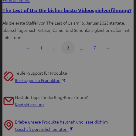
Entertainment
The Last of Us: Die bisher beste Videospielverfilmung?
Als die erste Staffel von The Last of Us am 16. Januar 2023 startete,
überschlugen sich Kritiker, Gamer und Serienfans gleichermaßen mit
Lob – und…
←
1
…
3
…
7
→
Teufel-Support für Produkte
I
Bei Fragen zu Produkten
m
n
Hast du Tipps für die Blog-Redakteure?
e
Kontaktiere uns
u
e
Erlebe unsere Produkte hautnah und lasse dich im
n
I
Geschäft persönlich beraten.
T
m