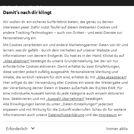
I
Einkaufen bei Teufel
m
Damit‘s nach dir klingt
n
8 Wochen Rückgaberecht
e
Wir wollen dir ein sicheres Surferlebnis bieten, das genau zu deinen
Direkt vom Hersteller
Interessen passt. Dafür nutzt Teufel auf diesen Webseiten Cookies und
u
andere Tracking-Technologien – auch von Dritten - und setzt Dienste zur
7 Teufel Shops
e
Personalisierung ein.
n
Mit Cookies verarbeiten wir und andere Marketingpartner Daten von dir und
Audio-Lexikon
lernen, was dir gefällt - durch dein Verhalten auf unserer Website und
T
Ratgeber
Informationen von deinem Endgerät. Du hast es in der Hand: Klickst du auf
a
Wissen
„Alles ablehnen“
bestätigst du unsere Grundeinstellung, bei der wir nur
b
erforderliche Cookies aktivieren. Damit erhältst du zwar Empfehlungen,
Inside
diese werden jedoch zufällig ausgewählt. Personalisierte Werbung und
ö
Entertainment
Inhalte, die wirklich relevant für dich sind, erhältst du mit
„Alles akzeptieren“
.
f
Im neuen Tab öffnen
Shop
Hier willigst du der Verwendung aller Cookies ein sowie der Weitergabe und
f
der Verarbeitung deiner Daten in Staaten außerhalb der EU/des EWR. Für
Kontakt
eine individuelle Auswahl kannst du jede Kategorie auch einzeln aktivieren
n
Newsletter
bzw. deaktivieren und mit
„Auswahl übernehmen“
bestätigen.
e
Netiquette
Alle Einwilligungen kannst du unter „Daten-Einstellungen“ jederzeit
n
anpassen und mit Wirkung für die Zukunft widerrufen. Schau dir für weitere
Daten-Einstellungen
Informationen auch unsere
Datenschutzerklärung
und das
Impressum
an.
Datenschutz
Impressum
Erforderlich
Immer aktiv
Deutsch