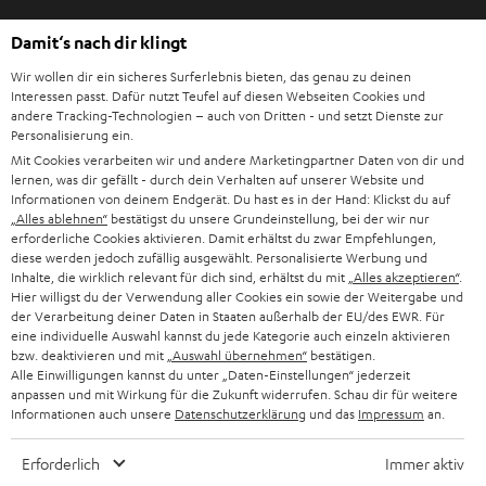
n
Audio-Lexikon
Damit‘s nach dir klingt
T
Ratgeber
a
Wir wollen dir ein sicheres Surferlebnis bieten, das genau zu deinen
Wissen
Interessen passt. Dafür nutzt Teufel auf diesen Webseiten Cookies und
b
Inside
andere Tracking-Technologien – auch von Dritten - und setzt Dienste zur
ö
Personalisierung ein.
Entertainment
f
Mit Cookies verarbeiten wir und andere Marketingpartner Daten von dir und
Im neuen Tab öffnen
Shop
f
lernen, was dir gefällt - durch dein Verhalten auf unserer Website und
Kontakt
Informationen von deinem Endgerät. Du hast es in der Hand: Klickst du auf
n
Newsletter
„Alles ablehnen“
bestätigst du unsere Grundeinstellung, bei der wir nur
e
erforderliche Cookies aktivieren. Damit erhältst du zwar Empfehlungen,
Netiquette
n
diese werden jedoch zufällig ausgewählt. Personalisierte Werbung und
Daten-Einstellungen
Inhalte, die wirklich relevant für dich sind, erhältst du mit
„Alles akzeptieren“
.
Datenschutz
Hier willigst du der Verwendung aller Cookies ein sowie der Weitergabe und
der Verarbeitung deiner Daten in Staaten außerhalb der EU/des EWR. Für
Impressum
eine individuelle Auswahl kannst du jede Kategorie auch einzeln aktivieren
Deutsch
bzw. deaktivieren und mit
„Auswahl übernehmen“
bestätigen.
English
Alle Einwilligungen kannst du unter „Daten-Einstellungen“ jederzeit
anpassen und mit Wirkung für die Zukunft widerrufen. Schau dir für weitere
Français
Informationen auch unsere
Datenschutzerklärung
und das
Impressum
an.
Nederlands
Polski
Erforderlich
Immer aktiv
Español