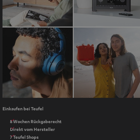
T
e
a
n
b
ö
f
f
n
e
n
I
Einkaufen bei Teufel
m
n
8 Wochen Rückgaberecht
e
Direkt vom Hersteller
u
7 Teufel Shops
e