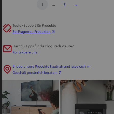
1
…
5
→
Teufel-Support für Produkte
I
Bei Fragen zu Produkten
m
n
Hast du Tipps für die Blog-Redakteure?
e
Kontaktiere uns
u
e
Erlebe unsere Produkte hautnah und lasse dich im
n
I
Geschäft persönlich beraten.
T
m
a
n
b
e
ö
u
f
e
f
n
n