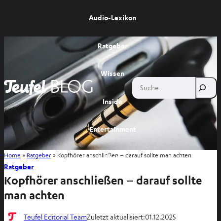
Audio-Lexikon
Ratgeber
Wissen
Suche
Inside
Entertainment
Home
»
Ratgeber
»
Kopfhörer anschließen – darauf sollte man achten
Shop
Ratgeber
Kopfhörer anschließen – darauf sollte
man achten
Teufel Editorial Team
Zuletzt aktualisiert:
01.12.2025