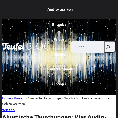
Audio-Lexikon
Ratgeber
Wissen
Suche
Inside
Entertainment
Shop
Home
»
Wissen
»
Akustische Täuschungen: Was Audio-Illusionen über unser
Gehirn verraten
Wissen
Akustische Täuschungen: Was Audio-