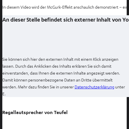
In diesem Video wird der McGurk-Effekt anschaulich demonstriert – ein
An dieser Stelle befindet sich externer Inhalt von 
Sie können sich hier den externen Inhalt mit einem Klick anzeigen
lassen. Durch das Anklicken des Inhalts erklären Sie sich damit
einverstanden, dass Ihnen die externen Inhalte angezeigt werden.
Damit können personenbezogene Daten an Dritte übermittelt
I
werden. Mehr dazu finden Sie in unserer
Datenschutzerklärung
unter
m
E.
n
e
Regallautsprecher von Teufel
u
e
n