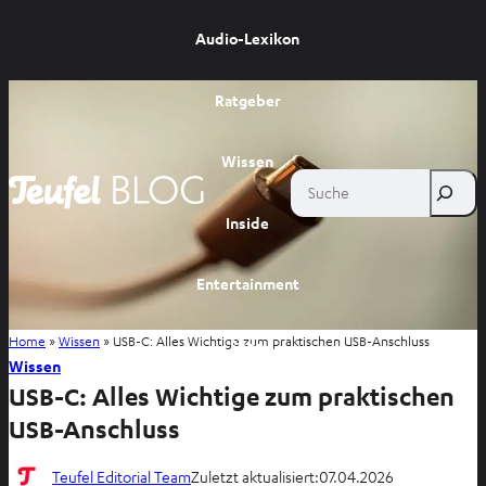
Audio-Lexikon
Ratgeber
Wissen
Suche
Inside
Entertainment
Home
»
Wissen
»
USB-C: Alles Wichtige zum praktischen USB-Anschluss
Shop
Wissen
USB-C: Alles Wichtige zum praktischen
USB-Anschluss
Teufel Editorial Team
Zuletzt aktualisiert:
07.04.2026