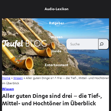
Audio-Lexikon
Ratgeber
Wissen
Suche
Inside
Entertainment
Home
»
Wissen
»
Aller guten Dinge sind drei – die Tief-, Mittel- und Hochtöner
Shop
im Überblick
Wissen
Aller guten Dinge sind drei – die Tief-,
Mittel- und Hochtöner im Überblick