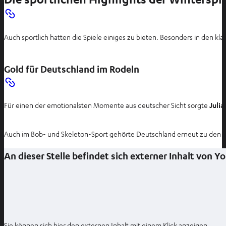
u
e
n
Auch sportlich hatten die Spiele einiges zu bieten. Besonders in den k
T
a
b
Gold für Deutschland im Rodeln
ö
f
f
Für einen der emotionalsten Momente aus deutscher Sicht sorgte
Julia
n
e
Auch im Bob- und Skeleton-Sport gehörte Deutschland erneut zu den s
n
An dieser Stelle befindet sich externer Inhalt von 
Sie können sich hier den externen Inhalt mit einem Klick anzeigen