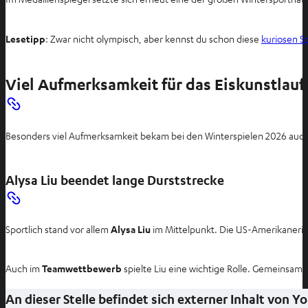
u
e
Lesetipp
: Zwar nicht olympisch, aber kennst du schon diese
kuriosen S
n
T
a
Viel Aufmerksamkeit für das Eiskunstlauf
b
ö
f
Besonders viel Aufmerksamkeit bekam bei den Winterspielen 2026 auc
f
n
e
Alysa Liu beendet lange Durststrecke
n
Sportlich stand vor allem
Alysa Liu
im Mittelpunkt. Die US-Amerikaneri
Auch im
Teamwettbewerb
spielte Liu eine wichtige Rolle. Gemeinsam 
An dieser Stelle befindet sich externer Inhalt von 