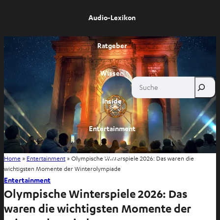
Audio-Lexikon
Ratgeber
Wissen
Suche
Inside
Entertainment
Shop
Home
»
Entertainment
»
Olympische Winterspiele 2026: Das waren die
wichtigsten Momente der Winterolympiade
Entertainment
Olympische Winterspiele 2026: Das
waren die wichtigsten Momente der