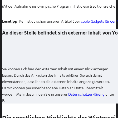
Mit der Aufnahme ins olympische Programm hat diese traditionsreiche Di
Lesetipp
: Kennst du schon unseren Artikel über
coole Gadgets für den 
An dieser Stelle befindet sich externer Inhalt von 
Sie können sich hier den externen Inhalt mit einem Klick anzeigen
lassen. Durch das Anklicken des Inhalts erklären Sie sich damit
einverstanden, dass Ihnen die externen Inhalte angezeigt werden.
Damit können personenbezogene Daten an Dritte übermittelt
I
werden. Mehr dazu finden Sie in unserer
Datenschutzerklärung
unter
m
E.
n
e
Die sportlichen Highlights der Winterspi