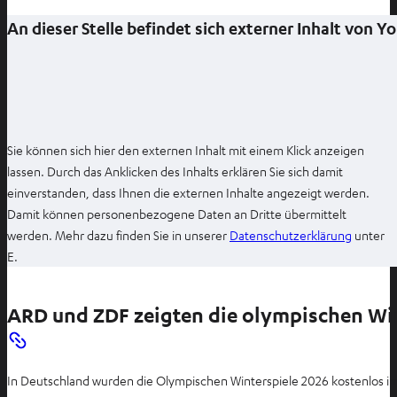
ö
An dieser Stelle befindet sich externer Inhalt von 
f
f
n
e
n
Sie können sich hier den externen Inhalt mit einem Klick anzeigen
lassen. Durch das Anklicken des Inhalts erklären Sie sich damit
einverstanden, dass Ihnen die externen Inhalte angezeigt werden.
Damit können personenbezogene Daten an Dritte übermittelt
I
werden. Mehr dazu finden Sie in unserer
Datenschutzerklärung
unter
m
E.
n
e
ARD und ZDF zeigten die olympischen Wi
u
e
n
In Deutschland wurden die Olympischen Winterspiele 2026 kostenlos i
T