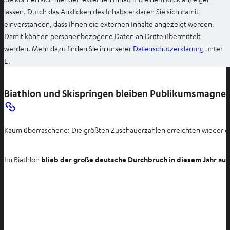
lassen. Durch das Anklicken des Inhalts erklären Sie sich damit
einverstanden, dass Ihnen die externen Inhalte angezeigt werden.
Damit können personenbezogene Daten an Dritte übermittelt
I
werden. Mehr dazu finden Sie in unserer
Datenschutzerklärung
unter
m
E.
n
e
Biathlon und Skispringen bleiben Publikumsmagne
u
e
n
Kaum überraschend: Die größten Zuschauerzahlen erreichten wieder ei
T
a
b
Im Biathlon
blieb der große deutsche Durchbruch in diesem Jahr aus
ö
f
f
n
e