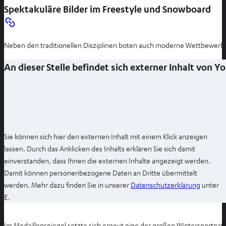
Spektakuläre Bilder im Freestyle und Snowboard
Neben den traditionellen Disziplinen boten auch moderne Wettbewerbe
An dieser Stelle befindet sich externer Inhalt von 
Sie können sich hier den externen Inhalt mit einem Klick anzeigen
lassen. Durch das Anklicken des Inhalts erklären Sie sich damit
einverstanden, dass Ihnen die externen Inhalte angezeigt werden.
Damit können personenbezogene Daten an Dritte übermittelt
I
werden. Mehr dazu finden Sie in unserer
Datenschutzerklärung
unter
m
E.
n
e
Im Medaillenspiegel setzte sich erneut eine der großen Wintersportnat