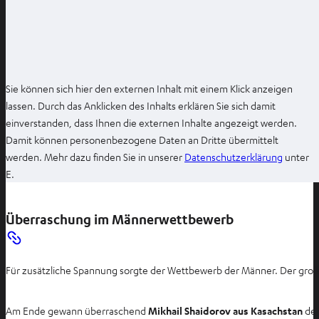
Sie können sich hier den externen Inhalt mit einem Klick anzeigen
lassen. Durch das Anklicken des Inhalts erklären Sie sich damit
einverstanden, dass Ihnen die externen Inhalte angezeigt werden.
Damit können personenbezogene Daten an Dritte übermittelt
I
werden. Mehr dazu finden Sie in unserer
Datenschutzerklärung
unter
m
E.
n
e
Überraschung im Männerwettbewerb
u
e
n
Für zusätzliche Spannung sorgte der Wettbewerb der Männer. Der groß
T
a
b
Am Ende gewann überraschend
Mikhail Shaidorov aus Kasachstan
den