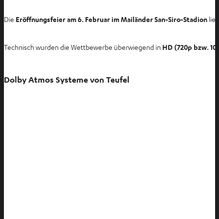
a
b
Die
Eröffnungsfeier am 6. Februar im Mailänder San-Siro-Stadion
lief
ö
f
Technisch wurden die Wettbewerbe überwiegend in
HD (720p bzw. 108
f
n
e
Dolby Atmos Systeme von Teufel
n