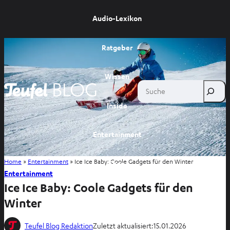
Audio-Lexikon
Ratgeber
Wissen
Suche
Inside
Entertainment
Home
»
Entertainment
»
Ice Ice Baby: Coole Gadgets für den Winter
Shop
Entertainment
Ice Ice Baby: Coole Gadgets für den
Winter
Teufel Blog Redaktion
Zuletzt aktualisiert:
15.01.2026