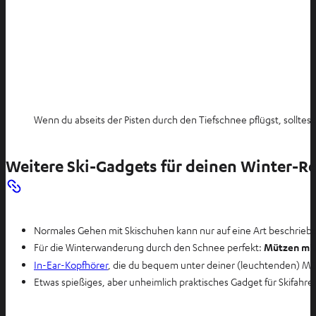
Wenn du abseits der Pisten durch den Tiefschnee pflügst, solltest
Weitere Ski-Gadgets für deinen Winter-Re
Normales Gehen mit Skischuhen kann nur auf eine Art beschrie
Für die Winterwanderung durch den Schnee perfekt:
Mützen mit
In-Ear-Kopfhörer
, die du bequem unter deiner (leuchtenden) Müt
Etwas spießiges, aber unheimlich praktisches Gadget für Skifahr