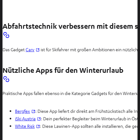
Abfahrtstechnik verbessern mit diesem 
I
Das Gadget
Carv
ist für Skifahrer mit großen Ambitionen ein nützlic
m
n
Nützliche Apps für den Winterurlaub
e
u
e
Praktische Apps fallen ebenso in die Kategorie Gadgets für den Wintersp
n
T
a
I
Bergfex
: Diese App liefert dir direkt am Frühstückstisch alle 
b
m
I
iSki Austria
: Dein perfekter Begleiter beim Winterurlaub in Ös
ö
n
I
m
White Risk
: Diese Lawinen-App sollten alle installieren, die
f
e
m
n
f