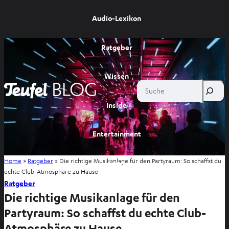
Audio-Lexikon
Ratgeber
Wissen
Suche
Inside
Entertainment
Home
»
Ratgeber
»
Die richtige Musikanlage für den Partyraum: So schaffst du
Shop
echte Club-Atmosphäre zu Hause
Ratgeber
Die richtige Musikanlage für den
Partyraum: So schaffst du echte Club-
Atmosphäre zu Hause