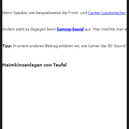
Wenn Speaker wie beispielsweise die Front- und
Center-Lautsprecher
S
Anders sieht es dagegen beim
Gaming-Sound
aus. Hier möchte man e
Tipp:
In einem anderen Beitrag erklären wir, wie Gamer das 3D-Sound
Heimkinoanlagen von Teufel