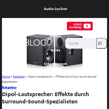
Audio-Lexikon
Ratgeber
Wissen
Suche
Inside
Entertainment
Home
»
Ratgeber
»
Dipol-Lautsprecher: Effekte durch Surround-Sound-
Shop
Spezialisten
Ratgeber
Dipol-Lautsprecher: Effekte durch
Surround-Sound-Spezialisten