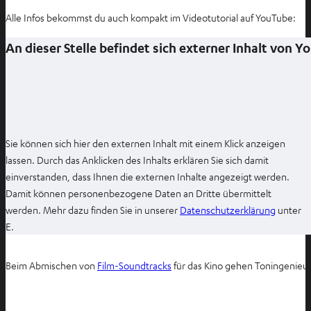
Alle Infos bekommst du auch kompakt im Videotutorial auf YouTube:
An dieser Stelle befindet sich externer Inhalt von 
Sie können sich hier den externen Inhalt mit einem Klick anzeigen
lassen. Durch das Anklicken des Inhalts erklären Sie sich damit
einverstanden, dass Ihnen die externen Inhalte angezeigt werden.
Damit können personenbezogene Daten an Dritte übermittelt
I
werden. Mehr dazu finden Sie in unserer
Datenschutzerklärung
unter
m
E.
n
e
Beim Abmischen von
Film-Soundtracks
für das Kino gehen Toningenieure
u
e
n