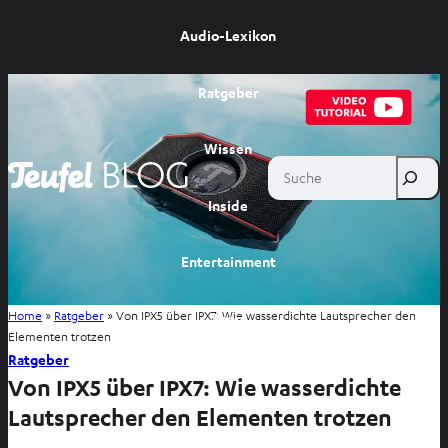
Audio-Lexikon
Ratgeber
Wissen
Suche
Inside
Entertainment
Home
»
Ratgeber
»
Von IPX5 über IPX7: Wie wasserdichte Lautsprecher den
Shop
Elementen trotzen
Ratgeber
Von IPX5 über IPX7: Wie wasserdichte
Lautsprecher den Elementen trotzen