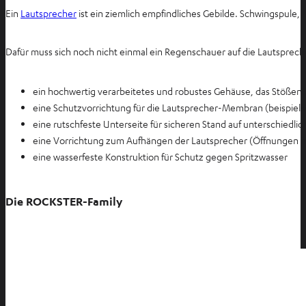
Ein
Lautsprecher
ist ein ziemlich empfindliches Gebilde. Schwingspule
T
a
b
Dafür muss sich noch nicht einmal ein Regenschauer auf die Lautsprec
ö
f
ein hochwertig verarbeitetes und robustes Gehäuse, das Stößen
f
eine Schutzvorrichtung für die Lautsprecher-Membran (beispielsw
n
eine rutschfeste Unterseite für sicheren Stand auf unterschiedli
e
eine Vorrichtung zum Aufhängen der Lautsprecher (Öffnungen 
n
eine wasserfeste Konstruktion für Schutz gegen Spritzwasser
Die ROCKSTER-Family