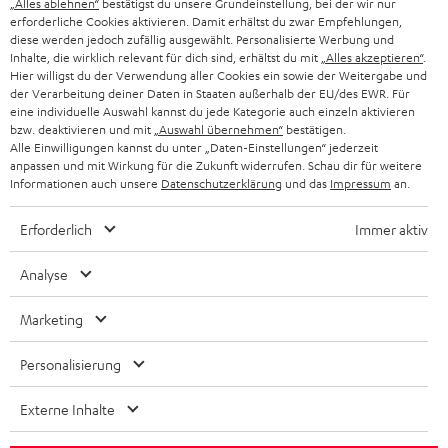
„Alles ablehnen“
bestätigst du unsere Grundeinstellung, bei der wir nur
Wissen
b
erforderliche Cookies aktivieren. Damit erhältst du zwar Empfehlungen,
Inside
diese werden jedoch zufällig ausgewählt. Personalisierte Werbung und
ö
Entertainment
Inhalte, die wirklich relevant für dich sind, erhältst du mit
„Alles akzeptieren“
.
f
Im neuen Tab öffnen
Hier willigst du der Verwendung aller Cookies ein sowie der Weitergabe und
Shop
f
der Verarbeitung deiner Daten in Staaten außerhalb der EU/des EWR. Für
Kontakt
eine individuelle Auswahl kannst du jede Kategorie auch einzeln aktivieren
n
Newsletter
bzw. deaktivieren und mit
„Auswahl übernehmen“
bestätigen.
e
Alle Einwilligungen kannst du unter „Daten-Einstellungen“ jederzeit
Netiquette
n
anpassen und mit Wirkung für die Zukunft widerrufen. Schau dir für weitere
Daten-Einstellungen
Informationen auch unsere
Datenschutzerklärung
und das
Impressum
an.
Datenschutz
Impressum
Erforderlich
Immer aktiv
Deutsch
English
Analyse
Français
Nederlands
Marketing
Polski
Personalisierung
Español
Italiano
Externe Inhalte
© Copyright 2011 – 2026 Teufel Lautsprecher