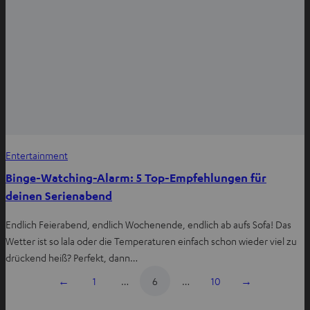
Entertainment
Binge-Watching-Alarm: 5 Top-Empfehlungen für
deinen Serienabend
Endlich Feierabend, endlich Wochenende, endlich ab aufs Sofa! Das
Wetter ist so lala oder die Temperaturen einfach schon wieder viel zu
drückend heiß? Perfekt, dann…
←
1
…
6
…
10
→