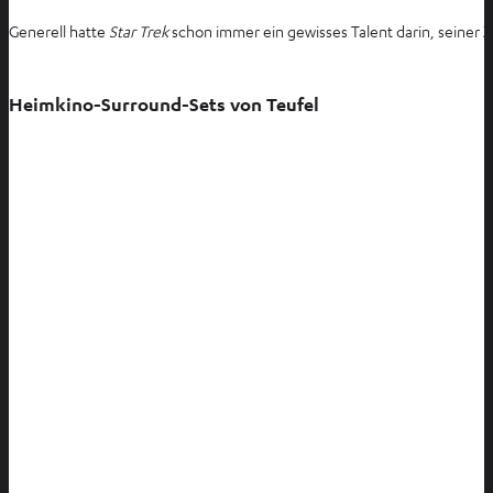
e
Generell hatte
Star Trek
schon immer ein gewisses Talent darin, seiner 
u
e
n
Heimkino-Surround-Sets von Teufel
T
a
b
ö
f
f
n
e
n