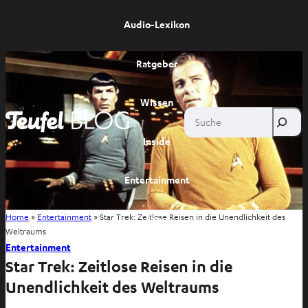
Audio-Lexikon
Ratgeber
Wissen
Suche
Inside
Entertainment
Home
»
Entertainment
»
Star Trek: Zeitlose Reisen in die Unendlichkeit des
Shop
Weltraums
Entertainment
Star Trek: Zeitlose Reisen in die
Unendlichkeit des Weltraums