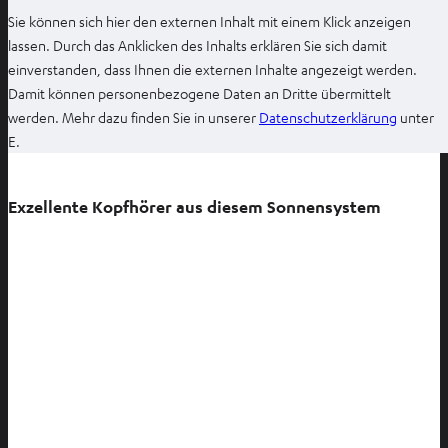
Sie können sich hier den externen Inhalt mit einem Klick anzeigen
lassen. Durch das Anklicken des Inhalts erklären Sie sich damit
einverstanden, dass Ihnen die externen Inhalte angezeigt werden.
Damit können personenbezogene Daten an Dritte übermittelt
I
werden. Mehr dazu finden Sie in unserer
Datenschutzerklärung
unter
m
E.
n
e
Exzellente Kopfhörer aus diesem Sonnensystem
u
e
n
T
a
b
ö
f
f
n