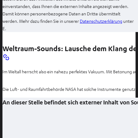
einverstanden, dass Ihnen die externen Inhalte angezeigt werden.
Damit können personenbezogene Daten an Dritte übermittelt
I
werden. Mehr dazu finden Sie in unserer
Datenschutzerklärung
unter
m
E.
n
e
Weltraum-Sounds: Lausche dem Klang de
u
e
n
Im Weltall herrscht also ein nahezu perfektes Vakuum. Mit Betonung auf
T
a
b
Die Luft- und Raumfahrtbehörde NASA hat solche Instrumente genutzt
ö
An dieser Stelle befindet sich externer Inhalt von 
f
f
n
e
n