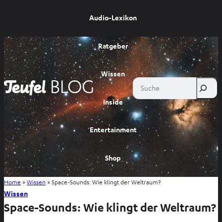
Audio-Lexikon
Ratgeber
Wissen
Suche
Inside
Entertainment
Shop
Home
»
Wissen
»
Space-Sounds: Wie klingt der Weltraum?
Wissen
Space-Sounds: Wie klingt der Weltraum?