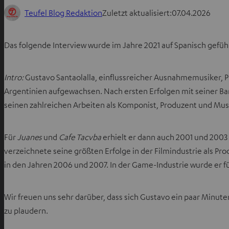
Teufel Blog Redaktion
Zuletzt aktualisiert:
07.04.2026
Das folgende Interview wurde im Jahre 2021 auf Spanisch gefüh
Intro:
Gustavo Santaolalla, einflussreicher Ausnahmemusiker, Pr
Argentinien aufgewachsen. Nach ersten Erfolgen mit seiner B
seinen zahlreichen Arbeiten als Komponist, Produzent und M
Für
Juanes
und
Cafe Tacvba
erhielt er dann auch 2001 und 200
verzeichnete seine größten Erfolge in der Filmindustrie als Pr
in den Jahren 2006 und 2007. In der Game-Industrie wurde er 
Wir freuen uns sehr darüber, dass sich Gustavo ein paar Minut
zu plaudern.