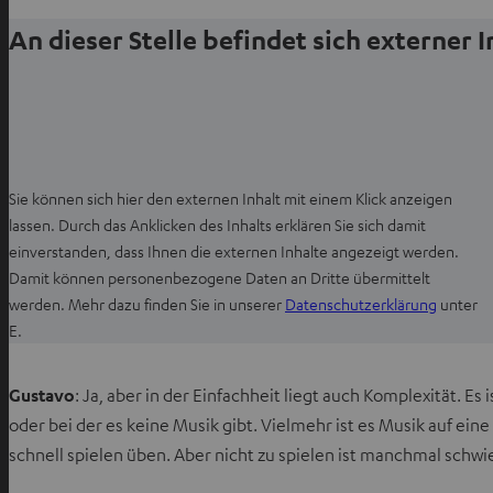
An dieser Stelle befindet sich externer 
Sie können sich hier den externen Inhalt mit einem Klick anzeigen
lassen. Durch das Anklicken des Inhalts erklären Sie sich damit
einverstanden, dass Ihnen die externen Inhalte angezeigt werden.
Damit können personenbezogene Daten an Dritte übermittelt
I
werden. Mehr dazu finden Sie in unserer
Datenschutzerklärung
unter
m
E.
n
e
Gustavo
: Ja, aber in der Einfachheit liegt auch Komplexität. Es 
u
oder bei der es keine Musik gibt. Vielmehr ist es Musik auf ei
e
schnell spielen üben. Aber nicht zu spielen ist manchmal schwier
n
T