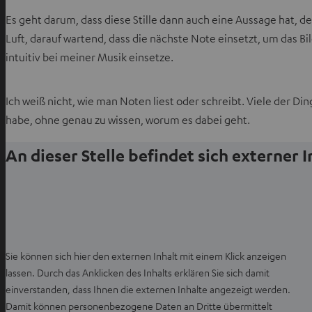
a
Es geht darum, dass diese Stille dann auch eine Aussage hat, denn
b
Luft, darauf wartend, dass die nächste Note einsetzt, um das Bil
ö
intuitiv bei meiner Musik einsetze.
f
f
n
Ich weiß nicht, wie man Noten liest oder schreibt. Viele der Di
e
habe, ohne genau zu wissen, worum es dabei geht.
n
An dieser Stelle befindet sich externer 
Sie können sich hier den externen Inhalt mit einem Klick anzeigen
lassen. Durch das Anklicken des Inhalts erklären Sie sich damit
einverstanden, dass Ihnen die externen Inhalte angezeigt werden.
Damit können personenbezogene Daten an Dritte übermittelt