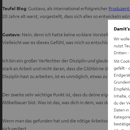
Teufel Blog
: Gustavo, als international erfolgreicher
Produzen
20 Jahre alt warst, vorgestellt, dass sich alles so entwickeln wü
Damit‘s
Gustavo
: Nein, denn ich hatte keine so klare Vorstellung von
Wir wolle
Vielleicht war es dieses Gefühl, was mich so entschlossen meine
nutzt Te
Dritten -
Ich bin ein großer Verfechter der Disziplin und glaube fest an e
Mit Cook
gefällt 
stark an Arbeit und nicht daran, dass die Glühbirne über dem K
Endgerät.
Disziplin hast zu arbeiten, ist es unmöglich, etwas zu tun.
Grundeins
Empfehlu
Der zweite sehr wichtige Punkt ist, dass du deine eigene Stimme 
Inhalte, 
Möbelbauer bist. Was ist das, was dich in dem, was du tust, iden
du der V
Daten in
Kategori
Wenn man das gefunden hat und die nötige Arbeitsdisziplin bes
bestätig
sich verliert.