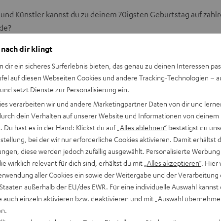
t
und Künstler kannst du zu deinem 70igsten Geburtstag auf zahlre
rde?
 nach dir klingt
 der Zukunft, sondern immer das Gefühl, dass ich viele Menschen
n dir ein sicheres Surferlebnis bieten, das genau zu deinen Interessen pas
 Vision verfolgen ließ.
ufel auf diesen Webseiten Cookies und andere Tracking-Technologien – 
 und setzt Dienste zur Personalisierung ein.
ine Arbeitsethik. Ich gehöre zu den Menschen, die sagen, dass es 
ies verarbeiten wir und andere Marketingpartner Daten von dir und lernen
- durch dein Verhalten auf unserer Website und Informationen von deinem
opf anspringt, während man in einem Sessel sitzt und darauf war
 Du hast es in der Hand: Klickst du auf
„Alles ablehnen“
bestätigst du uns
tellung, bei der wir nur erforderliche Cookies aktivieren. Damit erhältst 
ngen, diese werden jedoch zufällig ausgewählt. Personalisierte Werbung
findest. Wer willst du sein? Was ist in dem, was du tust, sei es M
die wirklich relevant für dich sind, erhältst du mit
„Alles akzeptieren“
. Hier 
tifiziert und was anders ist als das, was andere bereits machen? 
erwendung aller Cookies ein sowie der Weitergabe und der Verarbeitung 
 Staaten außerhalb der EU/des EWR. Für eine individuelle Auswahl kannst 
e auch einzeln aktivieren bzw. deaktivieren und mit
„Auswahl übernehme
itzt, muss man drittens konsequent an dieser Vision festhalten. 
en.