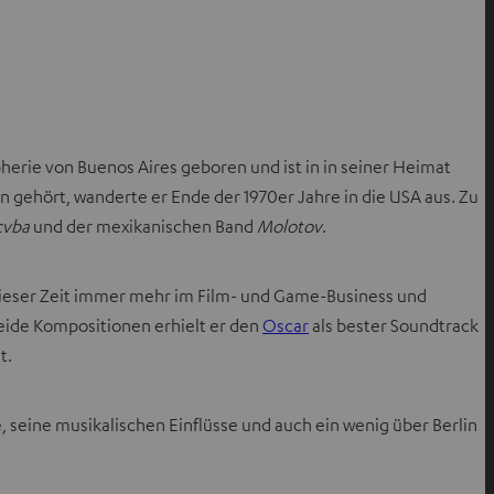
herie von Buenos Aires geboren und ist in in seiner Heimat
n gehört, wanderte er Ende der 1970er Jahre in die USA aus. Zu
cvba
und der mexikanischen Band
Molotov
.
 dieser Zeit immer mehr im Film- und Game-Business und
beide Kompositionen erhielt er den
Oscar
als bester Soundtrack
t.
 seine musikalischen Einflüsse und auch ein wenig über Berlin