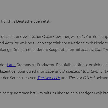
rt und ins Deutsche übersetzt.
oduzent und zweifacher Oscar Gewinner, wurde 1951 in der Perip
and
Arco Iris
, welche zu den argentinischen Nationalrock-Pioniere
usiker gehören unter anderem Kooperationen mit
Juanes
,
Cafe Ta
3 den
Latin
Grammy als Produzent. Ebenfalls betätigte er sich zu
oduzent der Soundtracks für
Babel
und
Brokeback Mountain
. Für 
für den Soundtrack von
The Last of Us
und
The Last Of Us 2
bekann
en Zeit genommen hat, um mit uns über seine bisherigen Projekte,