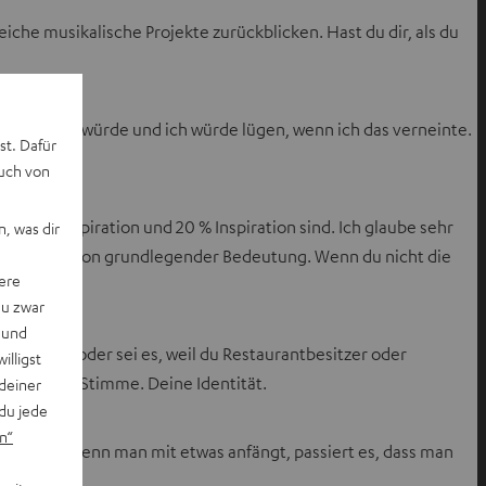
iche musikalische Projekte zurückblicken. Hast du dir, als du
 ansprechen würde und ich würde lügen, wenn ich das verneinte.
st. Dafür
auch von
80 % Transpiration und 20 % Inspiration sind. Ich glaube sehr
, was dir
tet. Das ist von grundlegender Bedeutung. Wenn du nicht die
ere
du zwar
 und
usik, Tanz, oder sei es, weil du Restaurantbesitzer oder
willigst
Finde deine Stimme. Deine Identität.
deiner
du jede
n“
Denn oft, wenn man mit etwas anfängt, passiert es, dass man