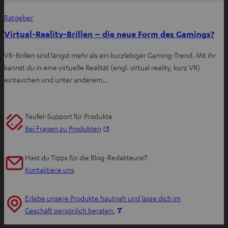
Ratgeber
Virtual-Reality-Brillen – die neue Form des Gamings?
VR-Brillen sind längst mehr als ein kurzlebiger Gaming-Trend. Mit ihr
kannst du in eine virtuelle Realität (engl. virtual reality, kurz VR)
eintauchen und unter anderem…
Teufel-Support für Produkte
I
Bei Fragen zu Produkten
m
n
Hast du Tipps für die Blog-Redakteure?
e
Kontaktiere uns
u
e
Erlebe unsere Produkte hautnah und lasse dich im
n
I
Geschäft persönlich beraten.
T
m
a