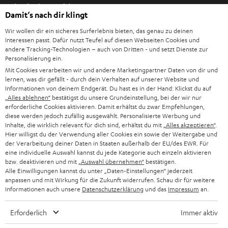
Einkaufen bei Teufel
m
Damit‘s nach dir klingt
n
8 Wochen Rückgaberecht
e
Wir wollen dir ein sicheres Surferlebnis bieten, das genau zu deinen
Direkt vom Hersteller
Interessen passt. Dafür nutzt Teufel auf diesen Webseiten Cookies und
u
andere Tracking-Technologien – auch von Dritten - und setzt Dienste zur
7 Teufel Shops
e
Personalisierung ein.
n
Mit Cookies verarbeiten wir und andere Marketingpartner Daten von dir und
Audio-Lexikon
lernen, was dir gefällt - durch dein Verhalten auf unserer Website und
T
Ratgeber
Informationen von deinem Endgerät. Du hast es in der Hand: Klickst du auf
a
„Alles ablehnen“
bestätigst du unsere Grundeinstellung, bei der wir nur
Wissen
b
erforderliche Cookies aktivieren. Damit erhältst du zwar Empfehlungen,
Inside
diese werden jedoch zufällig ausgewählt. Personalisierte Werbung und
ö
Entertainment
Inhalte, die wirklich relevant für dich sind, erhältst du mit
„Alles akzeptieren“
.
f
Im neuen Tab öffnen
Hier willigst du der Verwendung aller Cookies ein sowie der Weitergabe und
Shop
f
der Verarbeitung deiner Daten in Staaten außerhalb der EU/des EWR. Für
Kontakt
eine individuelle Auswahl kannst du jede Kategorie auch einzeln aktivieren
n
Newsletter
bzw. deaktivieren und mit
„Auswahl übernehmen“
bestätigen.
e
Alle Einwilligungen kannst du unter „Daten-Einstellungen“ jederzeit
Netiquette
n
anpassen und mit Wirkung für die Zukunft widerrufen. Schau dir für weitere
Daten-Einstellungen
Informationen auch unsere
Datenschutzerklärung
und das
Impressum
an.
Datenschutz
Impressum
Erforderlich
Immer aktiv
Deutsch