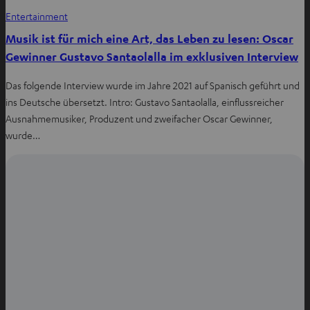
Entertainment
Musik ist für mich eine Art, das Leben zu lesen: Oscar
Gewinner Gustavo Santaolalla im exklusiven Interview
Das folgende Interview wurde im Jahre 2021 auf Spanisch geführt und
ins Deutsche übersetzt. Intro: Gustavo Santaolalla, einflussreicher
Ausnahmemusiker, Produzent und zweifacher Oscar Gewinner,
wurde…