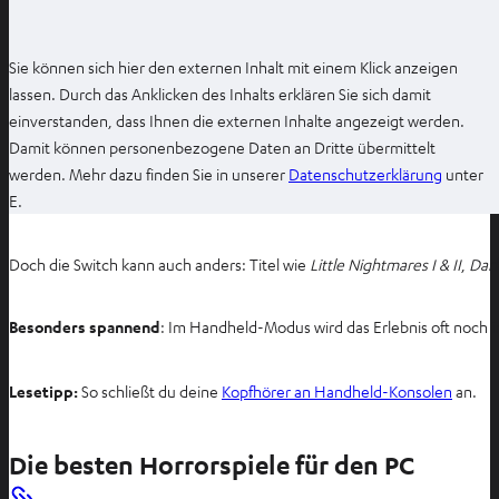
Sie können sich hier den externen Inhalt mit einem Klick anzeigen
lassen. Durch das Anklicken des Inhalts erklären Sie sich damit
einverstanden, dass Ihnen die externen Inhalte angezeigt werden.
Damit können personenbezogene Daten an Dritte übermittelt
I
werden. Mehr dazu finden Sie in unserer
Datenschutzerklärung
unter
m
E.
n
e
Doch die Switch kann auch anders: Titel wie
Little Nightmares I & II
,
Dar
u
e
Besonders spannend
: Im Handheld-Modus wird das Erlebnis oft noch i
n
T
a
I
Lesetipp:
So schließt du deine
Kopfhörer an Handheld-Konsolen
an.
b
m
ö
n
Die besten Horrorspiele für den PC
f
e
f
u