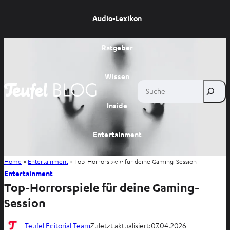
Audio-Lexikon
Ratgeber
Wissen
Suche
Inside
Entertainment
Home
»
Entertainment
»
Top-Horrorspiele für deine Gaming-Session
Shop
Entertainment
Top-Horrorspiele für deine Gaming-
Session
Teufel Editorial Team
Zuletzt aktualisiert:
07.04.2026