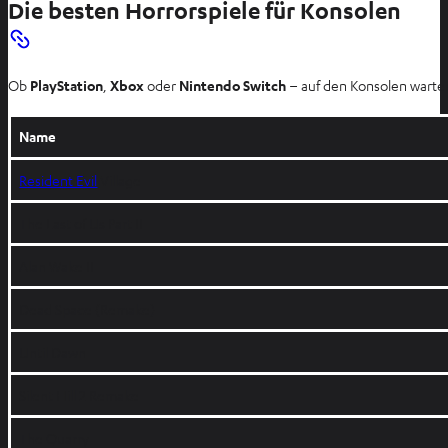
Die besten Horrorspiele für Konsolen
Ob
PlayStation
,
Xbox
oder
Nintendo Switch
– auf den Konsolen warten
Name
Resident Evil
Village
The Last of Us Part II
Alan Wake II
Dead Space (Remake)
Until Dawn
Silent Hill 2 Remake
The Quarry