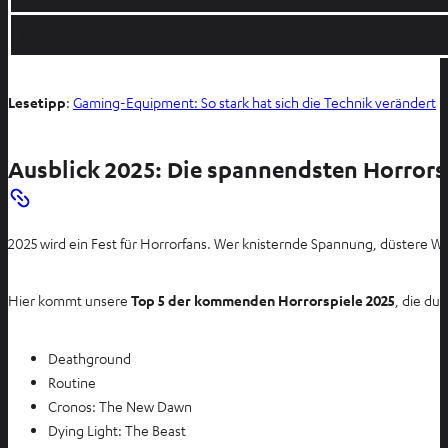
The Fridge is Red
I
Lesetipp
:
Gaming-Equipment: So stark hat sich die Technik verändert
m
n
Ausblick 2025: Die spannendsten Horrors
e
u
e
2025 wird ein Fest für Horrorfans. Wer knisternde Spannung, düstere W
n
T
a
Hier kommt unsere
Top 5 der kommenden Horrorspiele 2025
, die du
b
ö
Deathground
f
Routine
f
Cronos: The New Dawn
n
Dying Light: The Beast
e