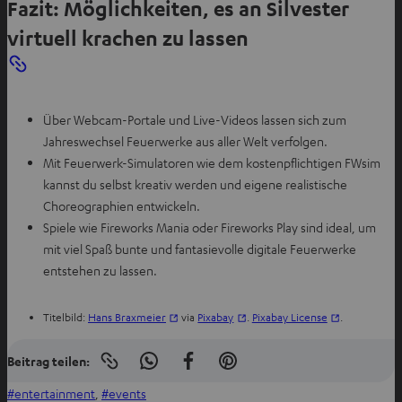
Fazit: Möglichkeiten, es an Silvester
virtuell krachen zu lassen
Über Webcam-Portale und Live-Videos lassen sich zum
Jahreswechsel Feuerwerke aus aller Welt verfolgen.
Mit Feuerwerk-Simulatoren wie dem kostenpflichtigen FWsim
kannst du selbst kreativ werden und eigene realistische
Choreographien entwickeln.
Spiele wie Fireworks Mania oder Fireworks Play sind ideal, um
mit viel Spaß bunte und fantasievolle digitale Feuerwerke
entstehen zu lassen.
I
I
I
Titelbild:
Hans Braxmeier
via
Pixabay
.
Pixabay License
.
m
m
m
n
n
n
Beitrag teilen:
Link
I
A
I
e
e
e
in
n
u
n
u
u
u
entertainment
, 
events
die