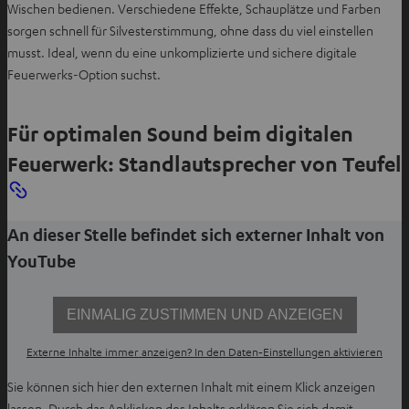
Wischen bedienen. Verschiedene Effekte, Schauplätze und Farben
a
sorgen schnell für Silvesterstimmung, ohne dass du viel einstellen
b
musst. Ideal, wenn du eine unkomplizierte und sichere digitale
ö
Feuerwerks-Option suchst.
f
f
Für optimalen Sound beim digitalen
n
e
Feuerwerk: Standlautsprecher von Teufel
n
An dieser Stelle befindet sich externer Inhalt von
YouTube
EINMALIG ZUSTIMMEN UND ANZEIGEN
Externe Inhalte immer anzeigen? In den Daten‑Einstellungen aktivieren
Sie können sich hier den externen Inhalt mit einem Klick anzeigen
lassen. Durch das Anklicken des Inhalts erklären Sie sich damit