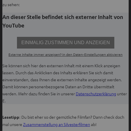
f
f
zu sehen:
f
n
n
e
An dieser Stelle befindet sich externer Inhalt von
e
n
YouTube
n
EINMALIG ZUSTIMMEN UND ANZEIGEN
Externe Inhalte immer anzeigen? In den Daten‑Einstellungen aktivieren
Sie können sich hier den externen Inhalt mit einem Klick anzeigen
lassen. Durch das Anklicken des Inhalts erklären Sie sich damit
einverstanden, dass Ihnen die externen Inhalte angezeigt werden.
Damit können personenbezogene Daten an Dritte übermittelt
I
werden. Mehr dazu finden Sie in unserer
Datenschutzerklärung
unter
m
E.
n
e
Lesetipp
: Du bist eher so der gemütliche Filmfan? Dann check doch
u
mal unsere
Zusammenstellung an Silvesterfilmen
ab!
e