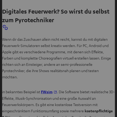
n
Digitales Feuerwerk? So wirst du selbst
T
a
zum Pyrotechniker
b
ö
f
Wenn dir das Zuschauen allein nicht reicht, kannst du mit digitalen
f
Feuerwerk-Simulatoren selbst kreativ werden. Für PC, Android und
n
Apple gibt es verschiedene Programme, mit denen sich Effekte,
e
Farben und komplette Choreografien virtuell erstellen lassen. Einige
n
richten sich an Einsteiger, andere an semi-professionelle
Pyrotechniker, die ihre Shows realitätsnah planen und testen
möchten.
I
in bekanntes Beispiel ist
FWsim
. Die Software bietet realistische 3D-
m
Effekte, Musik-Synchronisation und eine große Auswahl an
n
Feuerwerkskörpern. Es gibt eine kostenlose Testversion mit
e
eingeschränktem Funktionsumfang sowie mehrere
kostenpflichtige
u