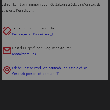
Jahren kehrt er in immer neuen Gestalten zurück: als Monster, als
stilisierte Kunstfigur…
Teufel-Support für Produkte
I
Bei Fragen zu Produkten
m
n
Hast du Tipps für die Blog-Redakteure?
e
Kontaktiere uns
u
e
Erlebe unsere Produkte hautnah und lasse dich im
n
I
Geschäft persönlich beraten.
T
m
a
n
b
e
ö
u
f
e
f
n