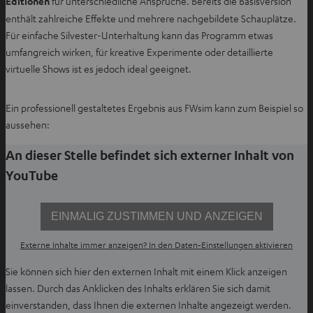
Editionen
für unterschiedliche Ansprüche. Bereits die Basisversion
e
enthält zahlreiche Effekte und mehrere nachgebildete Schauplätze.
n
Für einfache Silvester-Unterhaltung kann das Programm etwas
T
umfangreich wirken, für kreative Experimente oder detaillierte
a
virtuelle Shows ist es jedoch ideal geeignet.
b
ö
Ein professionell gestaltetes Ergebnis aus FWsim kann zum Beispiel so
f
aussehen:
f
n
An dieser Stelle befindet sich externer Inhalt von
e
YouTube
n
EINMALIG ZUSTIMMEN UND ANZEIGEN
Externe Inhalte immer anzeigen? In den Daten‑Einstellungen aktivieren
Sie können sich hier den externen Inhalt mit einem Klick anzeigen
lassen. Durch das Anklicken des Inhalts erklären Sie sich damit
einverstanden, dass Ihnen die externen Inhalte angezeigt werden.