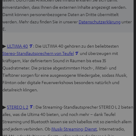
einverstanden, dass Ihnen die externen Inhalte angezeigt werden.
Damit können personenbezogene Daten an Dritte übermittelt
I
werden. Mehr dazu finden Sie in unserer
Datenschutzerklärung
unter
m
E.
n
e
I
▶
ULTIMA 40
: Die ULTIMA 40 gehören zu den beliebtesten
u
m
I
Stereo-Standlautsprechern von Teufel
und überzeugen mit
e
n
m
kräftigem, klar definiertem Sound in Räumen bis etwa 35
n
e
n
Quadratmeter. Die präzise abgestimmten Hoch-, Mittel- und
T
u
e
Tieftöner sorgen für eine ausgewogene Wiedergabe, sodass Musik,
a
e
u
Filmton oder digitale Feuerwerkshows besonders natürlich und
b
n
e
detailreich klingen.
ö
T
n
f
a
T
I
▶
STEREO L 2
: Die Streaming-Standlautsprecher STEREO L 2 bieten
f
b
a
m
alles, was die Ultima 40 bieten, und noch mehr – dank Teufel
n
ö
b
n
Streaming und Bluetooth lassen sie sich kabellos mit so ziemlich allem
e
f
ö
e
und jedem verbinden. Ob
Musik-Streaming-Dienst
, Internetradio,
n
f
f
u
WLAN- oder Multiroom-Gerät – alles geben die Stereo L 2 in