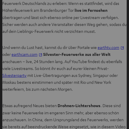
Feuerwerk Deutschlands zu erleben: Wenn es stattfindet, wird das
Höhenfeuerwerk am Brandenburger Tor
live im Fernsehen
übertragen und lässt sich ebenso online per Livestream verfolgen.
Sicher werden auch andere Veranstalter diesen Weg gehen, sodass du
auf dein Lieblings-Feuerwerk nicht verzichten musst.
I
Und wenn du Lust hast, kannst du dir über Portale wie
earthtv.com
I
m
oder
earthcam.com
Silvester-Feuerwerke aus aller Welt
m
n
anschauen – live, 24 Stunden lang. Auf YouTube findest du ebenfalls
n
e
viele Livestreams. So könnt ihr euch auf eurer kleinen Privat-
e
u
Silvesterparty
mit Live-Übertragungen aus Sydney, Singapur oder
u
e
Moskau bestens einstimmen und später mit Rio und New York
e
n
weiterfeiern, bis zum nächsten Morgen.
n
T
T
a
Etwas aufregend Neues bieten
Drohnen-Lichtershows
. Diese sind
a
b
zwar keine Feuerwerke im engeren Sinn mehr, aber ebenso schön
b
ö
anzuschauen. In China, dem Ursprungsland des Feuerwerks, werden
ö
f
sie bereits auf beeindruckende Weise eingesetzt, wie in diesem Video