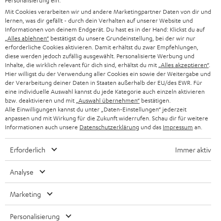
Personalisierung ein.
n
Mit Cookies verarbeiten wir und andere Marketingpartner Daten von dir und
Audio-Lexikon
T
lernen, was dir gefällt - durch dein Verhalten auf unserer Website und
Ratgeber
Informationen von deinem Endgerät. Du hast es in der Hand: Klickst du auf
a
Wissen
„Alles ablehnen“
bestätigst du unsere Grundeinstellung, bei der wir nur
b
erforderliche Cookies aktivieren. Damit erhältst du zwar Empfehlungen,
Inside
ö
diese werden jedoch zufällig ausgewählt. Personalisierte Werbung und
Entertainment
Inhalte, die wirklich relevant für dich sind, erhältst du mit
„Alles akzeptieren“
.
f
Im neuen Tab öffnen
Shop
Hier willigst du der Verwendung aller Cookies ein sowie der Weitergabe und
f
der Verarbeitung deiner Daten in Staaten außerhalb der EU/des EWR. Für
Kontakt
n
eine individuelle Auswahl kannst du jede Kategorie auch einzeln aktivieren
Newsletter
bzw. deaktivieren und mit
„Auswahl übernehmen“
bestätigen.
e
Netiquette
Alle Einwilligungen kannst du unter „Daten-Einstellungen“ jederzeit
n
anpassen und mit Wirkung für die Zukunft widerrufen. Schau dir für weitere
Daten-Einstellungen
Informationen auch unsere
Datenschutzerklärung
und das
Impressum
an.
Datenschutz
Impressum
Erforderlich
Immer aktiv
Deutsch
English
Analyse
Français
Nederlands
Marketing
Polski
Español
Personalisierung