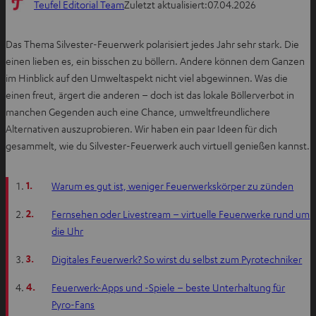
Teufel Editorial Team
Zuletzt aktualisiert:
07.04.2026
Das Thema Silvester-Feuerwerk polarisiert jedes Jahr sehr stark. Die
einen lieben es, ein bisschen zu böllern. Andere können dem Ganzen
im Hinblick auf den Umweltaspekt nicht viel abgewinnen. Was die
einen freut, ärgert die anderen – doch ist das lokale Böllerverbot in
manchen Gegenden auch eine Chance, umweltfreundlichere
Alternativen auszuprobieren. Wir haben ein paar Ideen für dich
gesammelt, wie du Silvester-Feuerwerk auch virtuell genießen kannst.
1.
Warum es gut ist, weniger Feuerwerkskörper zu zünden
2.
Fernsehen oder Livestream – virtuelle Feuerwerke rund um
die Uhr
3.
Digitales Feuerwerk? So wirst du selbst zum Pyrotechniker
4.
Feuerwerk-Apps und -Spiele – beste Unterhaltung für
Pyro-Fans