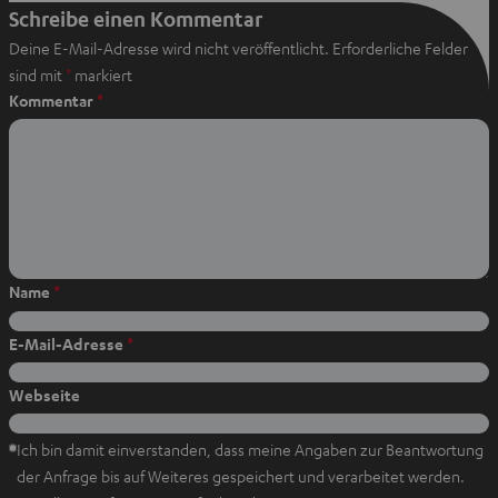
Zwischenablage
e
e
e
W
f
P
Schreibe einen Kommentar
kopieren
n
n
n
h
F
i
Deine E-Mail-Adresse wird nicht veröffentlicht.
Erforderliche Felder
T
T
T
a
a
n
sind mit
*
markiert
a
a
a
t
c
t
Kommentar
*
b
b
b
s
e
e
ö
ö
ö
a
b
r
f
f
f
p
o
e
f
f
f
n
n
n
p
o
s
e
e
e
t
k
t
n
n
n
e
t
t
i
e
e
Name
*
l
i
i
e
l
l
E-Mail-Adresse
*
n
e
e
n
n
Webseite
Ich bin damit einverstanden, dass meine Angaben zur Beantwortung
der Anfrage bis auf Weiteres gespeichert und verarbeitet werden.