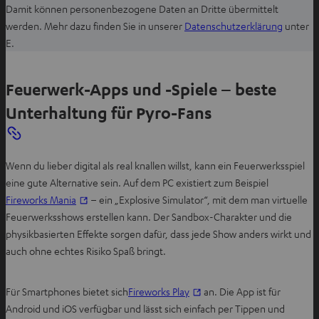
Damit können personenbezogene Daten an Dritte übermittelt
I
werden. Mehr dazu finden Sie in unserer
Datenschutzerklärung
unter
m
E.
n
e
Feuerwerk-Apps und -Spiele – beste
u
Unterhaltung für Pyro-Fans
e
n
T
a
Wenn du lieber digital als real knallen willst, kann ein Feuerwerksspiel
b
eine gute Alternative sein. Auf dem PC existiert zum Beispiel
ö
I
Fireworks Mania
– ein „Explosive Simulator“, mit dem man virtuelle
f
m
Feuerwerksshows erstellen kann. Der Sandbox-Charakter und die
f
n
physikbasierten Effekte sorgen dafür, dass jede Show anders wirkt und
n
e
auch ohne echtes Risiko Spaß bringt.
e
u
n
e
Für Smartphones bietet sich
Fireworks Play
an. Die App ist für
n
Android und iOS verfügbar und lässt sich einfach per Tippen und
T