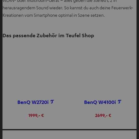
n
f
e
herausragendem Sound wieder. So kannst du auch deine Feuerwerk-
e
n
n
Kreationen vom Smartphone optimal in Szene setzen.
n
e
T
n
a
Das passende Zubehör im Teufel Shop
b
ö
f
f
n
e
n
BenQ W2720i
BenQ W4100i
1999,- €
2699,- €