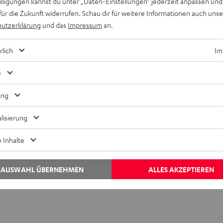
willigungen kannst du unter „Daten-Einstellungen“ jederzeit anpassen und
für die Zukunft widerrufen. Schau dir für weitere Informationen auch uns
utzerklärung
und das
Impressum
an.
rlich
Im
e
ing
lisierung
 Inhalte
AUSWAHL ÜBERNEHMEN
ALLES AKZEPTIEREN