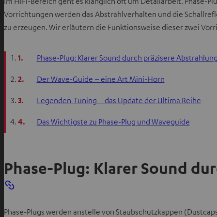
Im HiFi-Bereich geht es klanglich oft um Detailarbeit. Phase
Vorrichtungen werden das Abstrahlverhalten und die Schallrefl
zu erzeugen. Wir erläutern die Funktionsweise dieser zwei Vo
1.
Phase-Plug: Klarer Sound durch präzisere Abstrahlun
2.
Der Wave-Guide – eine Art Mini-Horn
3.
Legenden-Tuning – das Update der Ultima Reihe
4.
Das Wichtigste zu Phase-Plug und Waveguide
Phase-Plug: Klarer Sound dur
Phase-Plugs werden anstelle von Staubschutzkappen (Dustcaps)