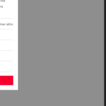
 mit
ere
mer aktiv