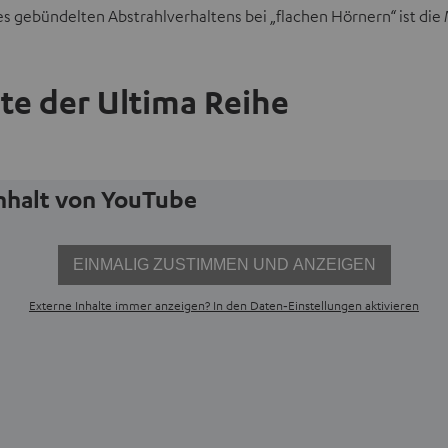
 des gebündelten Abstrahlverhaltens bei „flachen Hörnern“ ist d
a
b
ö
e der Ultima Reihe
f
f
n
e
Inhalt von YouTube
n
EINMALIG ZUSTIMMEN UND ANZEIGEN
Externe Inhalte immer anzeigen? In den Daten‑Einstellungen aktivieren