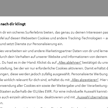
 nach dir klingt
n dir ein sicheres Surferlebnis bieten, das genau zu deinen Interessen pas
DEFINION 3S + DENON DRA-900H
ufel auf diesen Webseiten Cookies und andere Tracking-Technologien – 
 und setzt Dienste zur Personalisierung ein.
1499,99 €
ies verarbeiten wir und andere Marketingpartner Daten von dir und lernen
In verschiedenen Farben
- durch dein Verhalten auf unserer Website und Informationen von deinem
 Du hast es in der Hand: Klickst du auf
„Alles ablehnen“
bestätigst du uns
tellung, bei der wir nur erforderliche Cookies aktivieren. Damit erhältst 
rte
Kühlung des Schallwandlers
. Die während des Lautsprecher
ngen, diese werden jedoch zufällig ausgewählt. Personalisierte Werbung
chutzkappen entfällt dieser Effekt, weil sie zum einen nicht a
die wirklich relevant für dich sind, erhältst du mit
„Alles akzeptieren“
. Hier 
erwendung aller Cookies ein sowie der Weitergabe und der Verarbeitung 
 Staaten außerhalb der EU/des EWR. Für eine individuelle Auswahl kannst 
e auch einzeln aktivieren bzw. deaktivieren und mit
„Auswahl übernehme
en.
ini-Horn