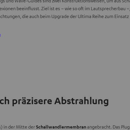
-Plugs und Wave-Guides sind zwei Konstruktionsweisen, um aus S
exionen beeinflusst. Ziel ist es – wie so oft im Lautsprecherbau
rrichtungen, die auch beim Upgrade der Ultima Reihe zum Einsat
g
ch präzisere Abstrahlung
 in der Mitte der
Schallwandlermembran
angebracht. Das Plug 