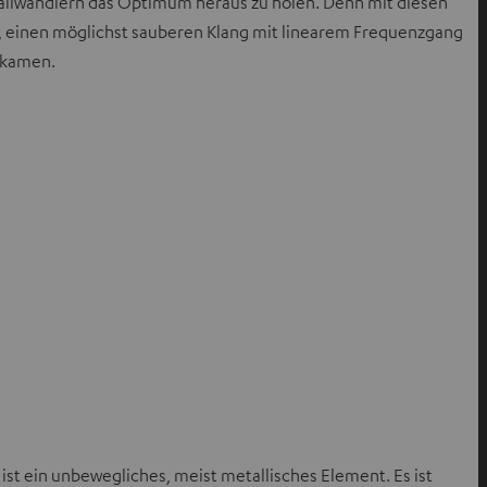
challwandlern das Optimum heraus zu holen. Denn mit diesen
 –, einen möglichst sauberen Klang mit linearem Frequenzgang
z kamen.
ist ein unbewegliches, meist metallisches Element. Es ist