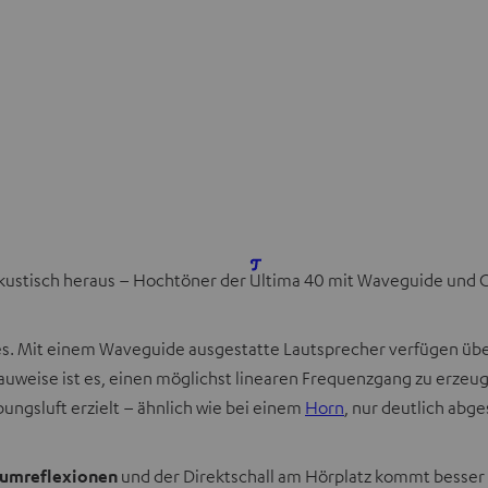
I
 akustisch heraus – Hochtöner der Ultima 40 mit Waveguide und 
m
n
. Mit einem Waveguide ausgestatte Lautsprecher verfügen über e
e
Bauweise ist es, einen möglichst linearen Frequenzgang zu erze
u
ngsluft erzielt – ähnlich wie bei einem
Horn
, nur deutlich abg
e
n
Raumreflexionen
und der Direktschall am Hörplatz kommt besser
T