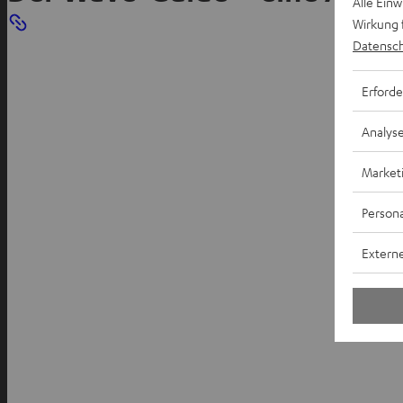
Alle Ein
Wirkung 
Datensch
Erforde
Analys
Market
Persona
Externe