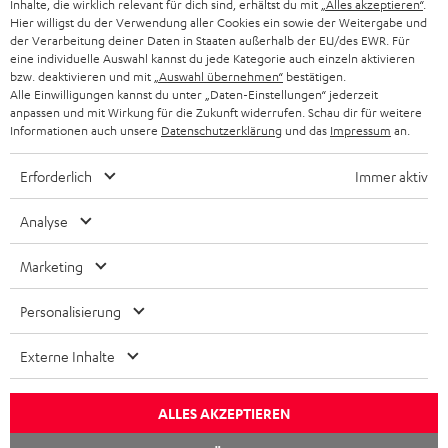
Inhalte, die wirklich relevant für dich sind, erhältst du mit
„Alles akzeptieren“
.
Datenschutz
Hier willigst du der Verwendung aller Cookies ein sowie der Weitergabe und
Impressum
der Verarbeitung deiner Daten in Staaten außerhalb der EU/des EWR. Für
eine individuelle Auswahl kannst du jede Kategorie auch einzeln aktivieren
Deutsch
bzw. deaktivieren und mit
„Auswahl übernehmen“
bestätigen.
English
Alle Einwilligungen kannst du unter „Daten-Einstellungen“ jederzeit
Français
anpassen und mit Wirkung für die Zukunft widerrufen. Schau dir für weitere
Informationen auch unsere
Datenschutzerklärung
und das
Impressum
an.
Nederlands
Polski
Erforderlich
Immer aktiv
Español
Italiano
Analyse
© Copyright 2011 – 2026 Teufel Lautsprech
Marketing
YouTube
Facebook
Instagram
TikTok
WhatsApp
Pinterest
Personalisierung
Nach oben
Externe Inhalte
ALLES AKZEPTIEREN