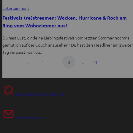
Entertainment
Festivals (re)streamen: Wacken, Hurricane & Rock am
Ring vom Wohnzimmer aus!
Du hast Lust, dir deine Lieblingsfestivals vom letzten Sommer nochmal
gemütlich auf der Couch anzusehen? Du hast den Headliner am zweite
Tag verpasst, weil du…
←
1
…
3
…
14
→
Teufel-Support für Produkte
I
Bei Fragen zu Produkten
m
n
Hast du Tipps für die Blog-Redakteure?
e
Kontaktiere uns
u
e