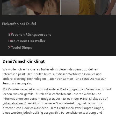
I
Einkaufen bei Teufel
m
n
8 Wochen Rückgaberecht
e
Direkt vom Hersteller
u
7 Teufel Shops
e
n
Audio-Lexikon
Damit‘s nach dir klingt
T
Ratgeber
a
Wir wollen dir ein sicheres Surferlebnis bieten, das genau zu deinen
Wissen
b
Interessen passt. Dafür nutzt Teufel auf diesen Webseiten Cookies und
Inside
andere Tracking-Technologien – auch von Dritten - und setzt Dienste zur
ö
Entertainment
Personalisierung ein.
f
Im neuen Tab öffnen
Shop
Mit Cookies verarbeiten wir und andere Marketingpartner Daten von dir und
f
lernen, was dir gefällt - durch dein Verhalten auf unserer Website und
Kontakt
n
Informationen von deinem Endgerät. Du hast es in der Hand: Klickst du auf
Newsletter
„Alles ablehnen“
bestätigst du unsere Grundeinstellung, bei der wir nur
e
Netiquette
erforderliche Cookies aktivieren. Damit erhältst du zwar Empfehlungen,
n
diese werden jedoch zufällig ausgewählt. Personalisierte Werbung und
Daten-Einstellungen