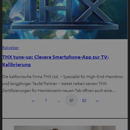
Ratgeber
THX tune-up: Clevere Smartphone-App zur TV-
Kalibrierung
Die kalifornische Firma THX Ltd. – Spezialist für High-End-Heimkino
und langjähriger Teufel Partner – bietet neben seinen THX-
Zertifizierungen für HeimkinosIm neuen Tab öffnen auch eine…
←
1
…
81
82
→