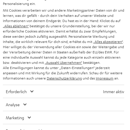
7 Teufel Shops
e
Personalisierung ein.
n
Mit Cookies verarbeiten wir und andere Marketingpartner Daten von dir und
Audio-Lexikon
lernen, was dir gefällt - durch dein Verhalten auf unserer Website und
T
Ratgeber
Informationen von deinem Endgerät. Du hast es in der Hand: Klickst du auf
a
„Alles ablehnen“
bestätigst du unsere Grundeinstellung, bei der wir nur
Wissen
b
erforderliche Cookies aktivieren. Damit erhältst du zwar Empfehlungen,
Inside
diese werden jedoch zufällig ausgewählt. Personalisierte Werbung und
ö
Entertainment
Inhalte, die wirklich relevant für dich sind, erhältst du mit
„Alles akzeptieren“
.
f
Im neuen Tab öffnen
Hier willigst du der Verwendung aller Cookies ein sowie der Weitergabe und
Shop
f
der Verarbeitung deiner Daten in Staaten außerhalb der EU/des EWR. Für
Kontakt
eine individuelle Auswahl kannst du jede Kategorie auch einzeln aktivieren
n
Newsletter
bzw. deaktivieren und mit
„Auswahl übernehmen“
bestätigen.
e
Alle Einwilligungen kannst du unter „Daten-Einstellungen“ jederzeit
Netiquette
n
anpassen und mit Wirkung für die Zukunft widerrufen. Schau dir für weitere
Daten-Einstellungen
Informationen auch unsere
Datenschutzerklärung
und das
Impressum
an.
Datenschutz
Impressum
Erforderlich
Immer aktiv
Deutsch
English
Analyse
Français
Nederlands
Marketing
Polski