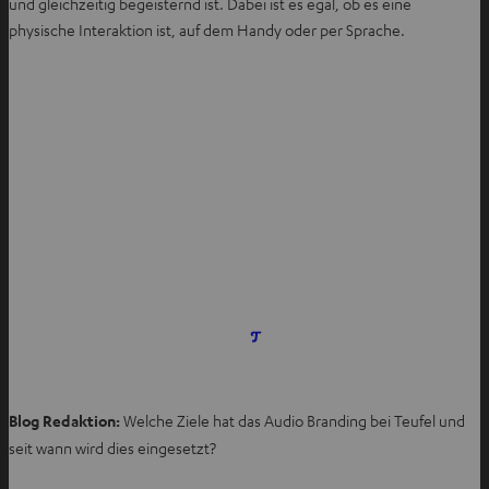
und gleichzeitig begeisternd ist. Dabei ist es egal, ob es eine
physische Interaktion ist, auf dem Handy oder per Sprache.
I
m
n
Blog Redaktion:
Welche Ziele hat das Audio Branding bei Teufel und
e
u
seit wann wird dies eingesetzt?
e