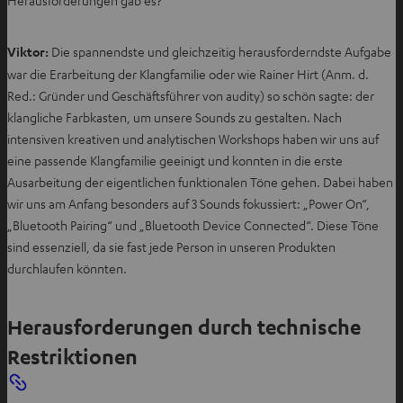
Herausforderungen gab es?
a
b
Viktor:
Die spannendste und gleichzeitig herausforderndste Aufgabe
ö
war die Erarbeitung der Klangfamilie oder wie Rainer Hirt (Anm. d.
f
Red.: Gründer und Geschäftsführer von audity) so schön sagte: der
f
klangliche Farbkasten, um unsere Sounds zu gestalten. Nach
n
intensiven kreativen und analytischen Workshops haben wir uns auf
e
eine passende Klangfamilie geeinigt und konnten in die erste
n
Ausarbeitung der eigentlichen funktionalen Töne gehen. Dabei haben
wir uns am Anfang besonders auf 3 Sounds fokussiert: „Power On“,
„Bluetooth Pairing“ und „Bluetooth Device Connected“. Diese Töne
sind essenziell, da sie fast jede Person in unseren Produkten
durchlaufen könnten.
Herausforderungen durch technische
Restriktionen