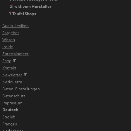
e
Direkt vom Hersteller
u
7 Teufel Shops
e
n
Audio-Lexikon
T
Ratgeber
a
Wissen
b
Inside
ö
Entertainment
f
Im neuen Tab öffnen
Shop
f
Kontakt
n
Newsletter
e
Netiquette
n
Daten-Einstellungen
Datenschutz
Impressum
Deutsch
English
Français
Nederlands