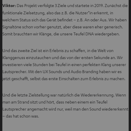
n
Viktor:
Das Projekt verfolgte 3 Ziele und startete in 2019. Zunächst die
T
funktionale Zielsetzung, also das z.B. die Nutzer*in erkennt, in
a
welchem Status sich das Gerät befindet – z.B. An oder Aus. Wir haben
b
Signaltöne schon vorher genutzt, aber diese waren eher generisch.
ö
Somit brauchten wir Klänge, die unsere Teufel DNA wiedergeben.
f
f
Und das zweite Ziel ist ein Erlebnis zu schaffen, in die Welt von
n
Klanggenuss einzutauchen und das von der ersten Sekunde an. Wir
e
investieren viele Stunden bei Teufel in einen perfekten Klang unserer
n
Lautsprecher. Mit den UX Sounds und Audio Branding haben wir es
jetzt geschafft, selbst das erste Einschalten zum Erlebnis zu machen.
Und die letzte Zielstellung war natürlich die Wiedererkennung. Wenn
man am Strand sitzt und hört, dass neben einem ein Teufel
Lautsprecher angemacht wird nur, weil man den Sound wiedererkennt
– das hat schon was.