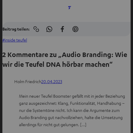
I
m
n
Beitrag teilen:
e
Link
I
A
I
in
u
n
u
n
inside teufel
die
e
Zwischenablage
W
f
P
kopieren
n
2 Kommentare zu „Audio Branding: Wie
h
F
i
T
a
a
n
wir die Teufel DNA hörbar machen“
a
t
c
t
b
s
e
e
ö
Holm Friedrich
20.04.2023
a
b
r
f
p
o
e
f
Mein neuer Teufel Boomster gefällt mit in jeder Beziehung
p
o
s
n
ganz ausgezeichnet: Klang, Funktionalität, Handhabung –
t
k
t
e
nur die Systemtöne nicht. Ich kann die Argumente zum
e
t
t
n
Audio Branding gut nachvollziehen, halte die Umsetzung
i
e
e
allerdings für nicht gut gelungen. […]
l
i
i
e
l
l