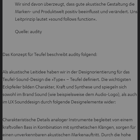
T
Wir sind davon überzeugt, dass gute akustische Gestaltung die
a
Marken- und Produktwelt positiv beeinflusst und verändert. Unse
b
Leitprinzip lautet »sound follows function«.
ö
Quelle: audity
f
f
n
Das Konzept für Teufel beschreibt audity folgend:
e
n
Als akustische Leitidee haben wir in der Designorientierung für das
Teufel-Sound-Design die »Type« – Teufel definiert. Die wichtigsten
Eckpfeiler bilden Charakter, Kraft und Synthese und spiegeln sich
sowohl im Brand Sound (wie beispielsweise dem Audio-Logo), als auch
im UX Sounddesign durch folgende Designelemente wider:
Charakteristische Details analoger Instrumente begleitet von einem
kraftvollen Bass in Kombination mit synthetischen Klängen, sorgen für
einen unverkennbaren akustischen Markenauftritt. Durch die hohe