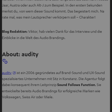
Jaar, Austra oder auch Alt-J zum Beispiel. In den ersten Sekunden
merkst du, von wem dieser Sound kommt. Das begeistert mich. Na
rate mal, was mein Lautsprecher verkörpern soll – Charakter!
Blog Redaktion:
Viktor, hab vielen Dank für das Interview und die
Einblicke in die Welt des Audio Brandings.
About: audity
I
audity
ist ein 2006 gegründetes auf Brand-Sound und UX-Sound
m
spezialisiertes Unternehmen mit Sitz in Konstanz. Die Agentur folgt
n
dabei konsequent ihrem Leitprinzip
Sound Follows Function.
Sie
e
entwickelte bereits Audio Brandings für erfolgreiche Marken wie
u
Volkswagen, Swiss Air oder Miele.
e
n