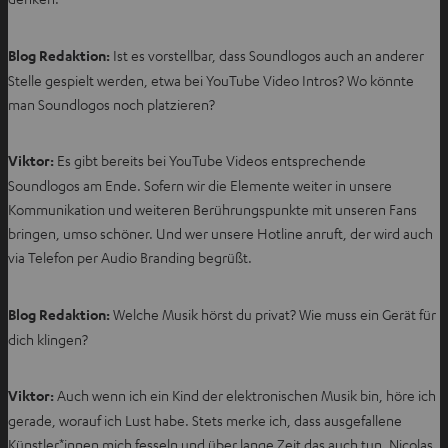
n
e
Blog Redaktion:
Ist es vorstellbar, dass Soundlogos auch an anderer
n
Stelle gespielt werden, etwa bei YouTube Video Intros? Wo könnte
man Soundlogos noch platzieren?
Viktor:
Es gibt bereits bei YouTube Videos entsprechende
Soundlogos am Ende. Sofern wir die Elemente weiter in unsere
Kommunikation und weiteren Berührungspunkte mit unseren Fans
bringen, umso schöner. Und wer unsere Hotline anruft, der wird auch
via Telefon per Audio Branding begrüßt.
Blog Redaktion:
Welche Musik hörst du privat? Wie muss ein Gerät für
dich klingen?
Viktor:
Auch wenn ich ein Kind der elektronischen Musik bin, höre ich
gerade, worauf ich Lust habe. Stets merke ich, dass ausgefallene
Künstler*innen mich fesseln und über lange Zeit das auch tun. Nicolas