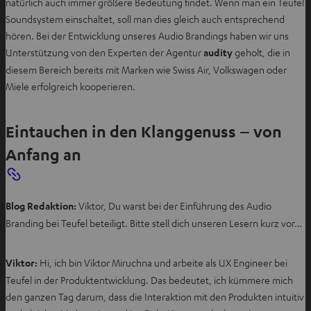
natürlich auch immer größere Bedeutung findet. Wenn man ein Teufel
n
e
Soundsystem einschaltet, soll man dies gleich auch entsprechend
T
n
hören. Bei der Entwicklung unseres Audio Brandings haben wir uns
a
T
Unterstützung von den Experten der Agentur
audity
geholt, die in
b
a
diesem Bereich bereits mit Marken wie Swiss Air, Volkswagen oder
ö
b
Miele erfolgreich kooperieren.
f
ö
f
f
n
Eintauchen in den Klanggenuss – von
f
e
n
Anfang an
n
e
n
Blog Redaktion:
Viktor, Du warst bei der Einführung des Audio
Branding bei Teufel beteiligt. Bitte stell dich unseren Lesern kurz vor…
Viktor:
Hi, ich bin Viktor Miruchna und arbeite als UX Engineer bei
Teufel in der Produktentwicklung. Das bedeutet, ich kümmere mich
den ganzen Tag darum, dass die Interaktion mit den Produkten intuitiv