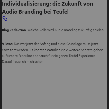
Individualisierung: die Zukunft von
u
Audio Branding bei Teufel
e
n
T
a
Blog Redaktion:
Welche Rolle wird Audio Branding zukünftig spielen?
b
ö
Viktor:
Das war jetzt der Anfang und diese Grundlage muss jetzt
f
erweitert werden. Es könnten natürlich viele weitere Schritte gehen
f
auf unsere Produkte aber auch für die ganze Teufel Experience.
n
Darauf freue ich mich schon.
e
n