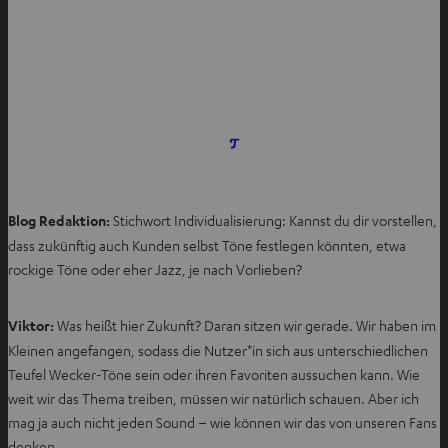
I
m
n
e
Blog Redaktion:
Stichwort Individualisierung: Kannst du dir vorstellen,
u
dass zukünftig auch Kunden selbst Töne festlegen könnten, etwa
e
rockige Töne oder eher Jazz, je nach Vorlieben?
n
T
Viktor:
Was heißt hier Zukunft? Daran sitzen wir gerade. Wir haben im
a
Kleinen angefangen, sodass die Nutzer*in sich aus unterschiedlichen
b
Teufel Wecker-Töne sein oder ihren Favoriten aussuchen kann. Wie
ö
weit wir das Thema treiben, müssen wir natürlich schauen. Aber ich
f
mag ja auch nicht jeden Sound – wie können wir das von unseren Fans
f
denken.