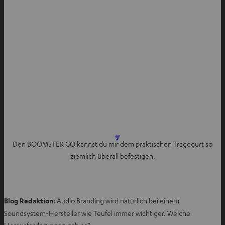
I
Den BOOMSTER GO kannst du mir dem praktischen Tragegurt so
m
ziemlich überall befestigen.
n
e
u
e
Blog Redaktion:
Audio Branding wird natürlich bei einem
n
Soundsystem-Hersteller wie Teufel immer wichtiger. Welche
T