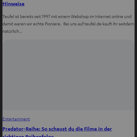
Hinweise
Teufel ist bereits seit 1997 mit einem Webshop im Internet online und
damit waren wir echte Pioniere. Bei uns auf teufel.de kauft ihr seitdem
natürlich…
Entertainment
Predator-Reihe: So schaust du die Filme in der
richtigen Reihenfolge