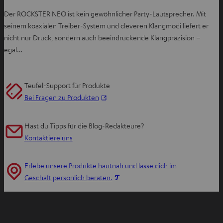
Der ROCKSTER NEO ist kein gewöhnlicher Party-Lautsprecher. Mit
seinem koaxialen Treiber-System und cleveren Klangmodi liefert er
nicht nur Druck, sondern auch beeindruckende Klangpräzision –
egal…
Teufel-Support für Produkte
I
Bei Fragen zu Produkten
m
n
Hast du Tipps für die Blog-Redakteure?
e
Kontaktiere uns
u
e
Erlebe unsere Produkte hautnah und lasse dich im
n
I
Geschäft persönlich beraten.
T
m
a
n
b
e
ö