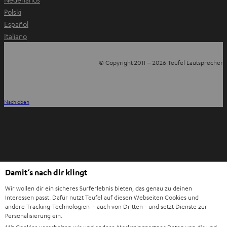
Polski
Español
Italiano
© Copyright 2011 – 2026 Teufel Lautsprecher
YouTube
Facebook
Instagram
TikTok
WhatsApp
Pinterest
Nach oben
Damit‘s nach dir klingt
Wir wollen dir ein sicheres Surferlebnis bieten, das genau zu deinen
Interessen passt. Dafür nutzt Teufel auf diesen Webseiten Cookies und
andere Tracking-Technologien – auch von Dritten - und setzt Dienste zur
Personalisierung ein.