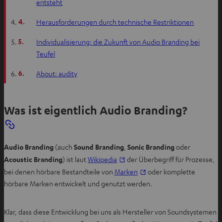
entsteht
4.
Herausforderungen durch technische Restriktionen
5.
Individualisierung: die Zukunft von Audio Branding bei
Teufel
6.
About: audity
Was ist eigentlich Audio Branding?
Audio Branding
(auch
Sound Branding
,
Sonic Branding
oder
I
Acoustic Branding
) ist laut
Wikipedia
der Überbegriff für Prozesse,
m
I
bei denen hörbare Bestandteile von
Marken
oder komplette
n
m
hörbare Marken entwickelt und genutzt werden.
e
n
u
e
Klar, dass diese Entwicklung bei uns als Hersteller von Soundsystemen
e
u