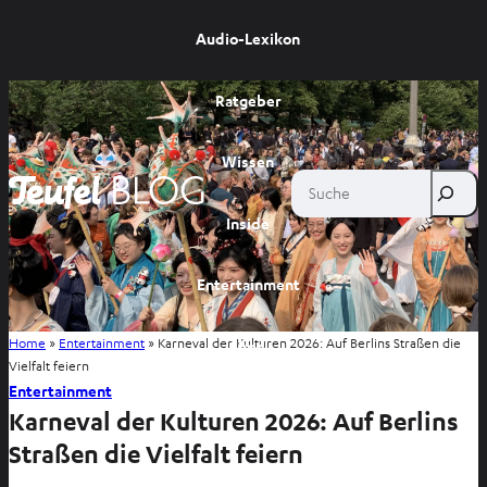
Audio-Lexikon
Ratgeber
Wissen
Suche
Inside
Entertainment
Home
»
Entertainment
»
Karneval der Kulturen 2026: Auf Berlins Straßen die
Shop
Vielfalt feiern
Entertainment
Karneval der Kulturen 2026: Auf Berlins
Straßen die Vielfalt feiern