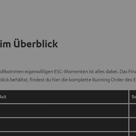
 im Überblick
vollkommen eigenwilligen ESC-Momenten ist alles dabei. Das Fina
 behältst, findest du hier die komplette Running Order des ESC
Act
S
Søren Torpegaard Lund
F
Sarah Engels
Fi