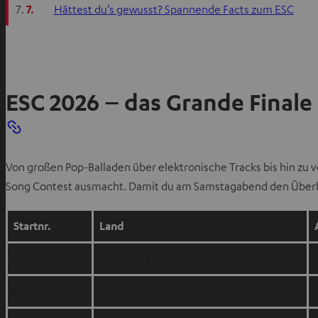
7.
Hättest du’s gewusst? Spannende Facts zum ESC
ESC 2026 – das Grande Finale
Von großen Pop-Balladen über elektronische Tracks bis hin zu 
Song Contest ausmacht. Damit du am Samstagabend den Überblick
Startnr.
Land
1
Dänemark
2
Deutschland