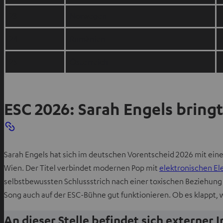
23
Norwegen
24
Rumänien
25
Österreich
ESC 2026: Sarah Engels bringt
Sarah Engels hat sich im deutschen Vorentscheid 2026 mit eine
Wien. Der Titel verbindet modernen Pop mit
elektronischen E
selbstbewussten Schlussstrich nach einer toxischen Beziehung 
Song auch auf der ESC-Bühne gut funktionieren. Ob es klappt,
An dieser Stelle befindet sich externer 