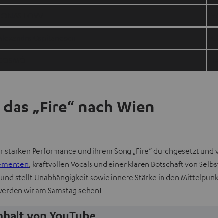
JONAS LOVV
Y
Alexandra Căpitănescu
C
COSMÓ
T
 das „Fire“ nach Wien
r starken Performance und ihrem Song „Fire“ durchgesetzt und v
lementen
, kraftvollen Vocals und einer klaren Botschaft von Sel
und stellt Unabhängigkeit sowie innere Stärke in den Mittelpun
 werden wir am Samstag sehen!
Inhalt von YouTube