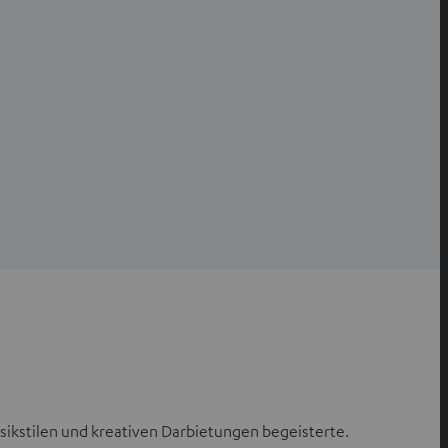
e
n
n
e
n
sikstilen und kreativen Darbietungen begeisterte.