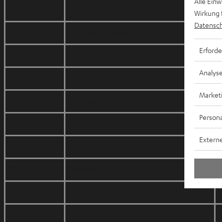
Alle Ein
13
Kroatien
Wirkung 
Datensch
14
Vereinigtes Königreich
Erforde
15
Frankreich
Analys
16
Moldau
Market
17
Finnland
Persona
18
Polen
Externe
19
Litauen
20
Schweden
21
Zypern
22
Italien