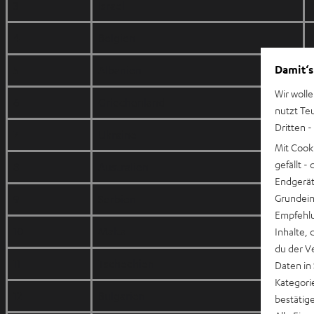
3
Israel
4
Belgien
Damit‘s
5
Albanien
Wir wolle
6
Griechenland
nutzt Te
Dritten -
7
Ukraine
Mit Cook
gefällt 
8
Australien
Endgerät.
Grundeins
9
Serbien
Empfehlu
10
Malta
Inhalte, 
du der V
11
Tschechien
Daten in
Kategori
12
Bulgarien
bestätig