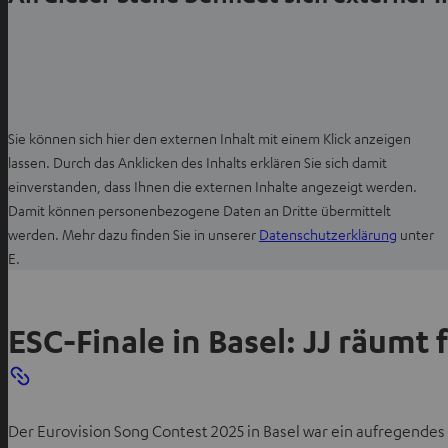
Sie können sich hier den externen Inhalt mit einem Klick anzeigen
lassen. Durch das Anklicken des Inhalts erklären Sie sich damit
einverstanden, dass Ihnen die externen Inhalte angezeigt werden.
Damit können personenbezogene Daten an Dritte übermittelt
I
werden. Mehr dazu finden Sie in unserer
Datenschutzerklärung
unter
m
E.
n
e
ESC-Finale in Basel: JJ räumt 
u
e
n
T
a
Der Eurovision Song Contest 2025 in Basel war ein aufregendes