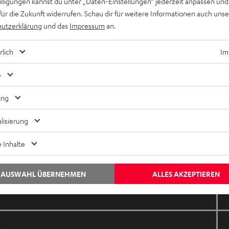
willigungen kannst du unter „Daten-Einstellungen“ jederzeit anpassen und
LELEK
A
für die Zukunft widerrufen. Schau dir für weitere Informationen auch uns
utzerklärung
und das
Impressum
an.
LOOK MUM NO COMPUTER
Ei
rlich
Im
Monroe
R
e
Satoshi
V
ing
Linda Lampenius x Pete Parkkonen
Li
lisierung
ALICJA
P
 Inhalte
Lion Ceccah
S
AUSWAHL ÜBERNEHMEN
ALLES AKZEPTIEREN
FELICIA
M
Antigoni
J
Sal Da Vinci
P