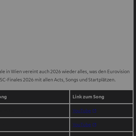
le in Wien vereint auch 2026 wieder alles, was den Eurovision
-Finales 2026 mit allen Acts, Songs und Startplätzen.
ong
Link zum Song
I
ør Vi Går Hjem
YouTube
m
I
re
YouTube
n
m
e