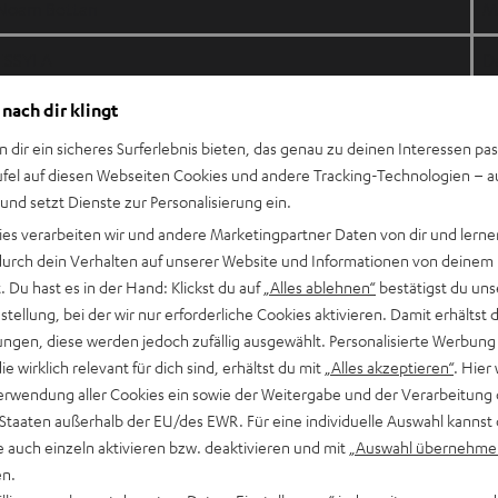
Noam Bettan
M
ESSYLA
D
 nach dir klingt
Alis
N
n dir ein sicheres Surferlebnis bieten, das genau zu deinen Interessen pas
Akylas
F
ufel auf diesen Webseiten Cookies und andere Tracking-Technologien – 
 und setzt Dienste zur Personalisierung ein.
LELÉKA
R
ies verarbeiten wir und andere Marketingpartner Daten von dir und lernen
- durch dein Verhalten auf unserer Website und Informationen von deinem
Delta Goodrem
E
 Du hast es in der Hand: Klickst du auf
„Alles ablehnen“
bestätigst du uns
tellung, bei der wir nur erforderliche Cookies aktivieren. Damit erhältst 
LAVINA
K
ngen, diese werden jedoch zufällig ausgewählt. Personalisierte Werbung
AIDAN
Be
die wirklich relevant für dich sind, erhältst du mit
„Alles akzeptieren“
. Hier 
erwendung aller Cookies ein sowie der Weitergabe und der Verarbeitung 
Daniel Žižka
C
 Staaten außerhalb der EU/des EWR. Für eine individuelle Auswahl kannst 
e auch einzeln aktivieren bzw. deaktivieren und mit
„Auswahl übernehme
DARA
B
en.