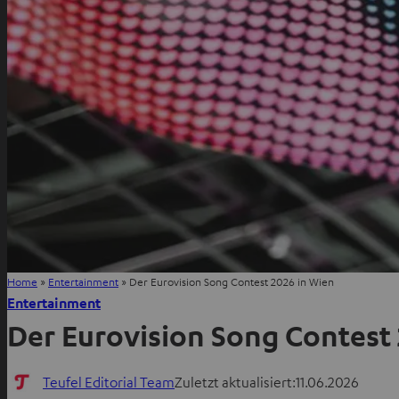
Home
»
Entertainment
»
Der Eurovision Song Contest 2026 in Wien
Entertainment
Der Eurovision Song Contest
Teufel Editorial Team
Zuletzt aktualisiert:
11.06.2026