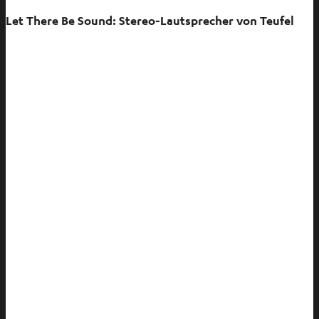
e
Let There Be Sound: Stereo-Lautsprecher von Teufel
u
e
n
T
a
b
ö
f
f
n
e
n