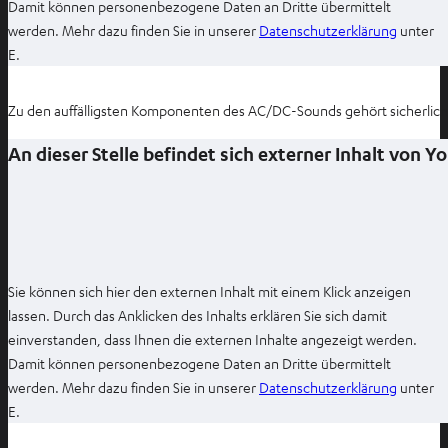
Damit können personenbezogene Daten an Dritte übermittelt
I
werden. Mehr dazu finden Sie in unserer
Datenschutzerklärung
unter
m
E.
n
e
Zu den auffälligsten Komponenten des AC/DC-Sounds gehört sicherlich 
u
e
An dieser Stelle befindet sich externer Inhalt von 
n
T
a
b
ö
Sie können sich hier den externen Inhalt mit einem Klick anzeigen
f
lassen. Durch das Anklicken des Inhalts erklären Sie sich damit
f
einverstanden, dass Ihnen die externen Inhalte angezeigt werden.
n
Damit können personenbezogene Daten an Dritte übermittelt
e
I
werden. Mehr dazu finden Sie in unserer
Datenschutzerklärung
unter
n
m
E.
n