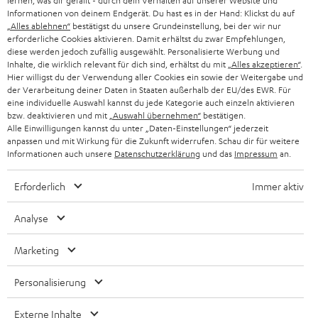
lernen, was dir gefällt - durch dein Verhalten auf unserer Website und
T
Ratgeber
Informationen von deinem Endgerät. Du hast es in der Hand: Klickst du auf
a
„Alles ablehnen“
bestätigst du unsere Grundeinstellung, bei der wir nur
Wissen
b
erforderliche Cookies aktivieren. Damit erhältst du zwar Empfehlungen,
Inside
diese werden jedoch zufällig ausgewählt. Personalisierte Werbung und
ö
Entertainment
Inhalte, die wirklich relevant für dich sind, erhältst du mit
„Alles akzeptieren“
.
f
Im neuen Tab öffnen
Hier willigst du der Verwendung aller Cookies ein sowie der Weitergabe und
Shop
f
der Verarbeitung deiner Daten in Staaten außerhalb der EU/des EWR. Für
Kontakt
eine individuelle Auswahl kannst du jede Kategorie auch einzeln aktivieren
n
Newsletter
bzw. deaktivieren und mit
„Auswahl übernehmen“
bestätigen.
e
Alle Einwilligungen kannst du unter „Daten-Einstellungen“ jederzeit
Netiquette
n
anpassen und mit Wirkung für die Zukunft widerrufen. Schau dir für weitere
Daten-Einstellungen
Informationen auch unsere
Datenschutzerklärung
und das
Impressum
an.
Datenschutz
Impressum
Erforderlich
Immer aktiv
Deutsch
English
Analyse
Français
Nederlands
Marketing
Polski
Personalisierung
Español
Italiano
Externe Inhalte