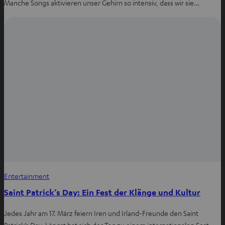
Manche Songs aktivieren unser Gehirn so intensiv, dass wir sie…
Entertainment
Saint Patrick’s Day: Ein Fest der Klänge und Kultur
Jedes Jahr am 17. März feiern Iren und Irland-Freunde den Saint
Patrick’s Day. Längst hat sich der Tag zu einem internationalen Fest