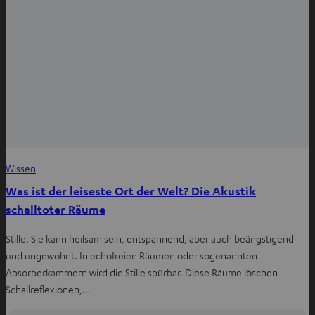
Wissen
Was ist der leiseste Ort der Welt? Die Akustik
schalltoter Räume
Stille. Sie kann heilsam sein, entspannend, aber auch beängstigend
und ungewohnt. In echofreien Räumen oder sogenannten
Absorberkammern wird die Stille spürbar. Diese Räume löschen
Schallreflexionen,…