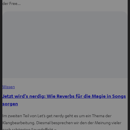
der Free…
Wissen
Jetzt wird’s nerdig: Wie Reverbs für die Magie in Songs
sorgen
Im zweiten Teil von Let’s get nerdy geht es um ein Thema der
Klangbearbeitung. Diesmal besprechen wir den der Meinung vieler
nach schönsten Soundeffekt –…