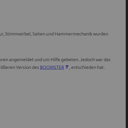
viatur, Stimmwirbel, Saiten und Hammermechanik wurden
 Foren angemeldet und um Hilfe gebeten. Jedoch war das
I
größeren Version des
BOOMSTER
, entschieden hat.
m
n
e
u
e
n
T