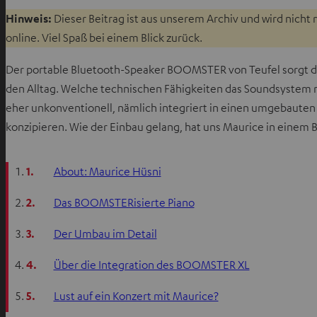
Hinweis:
Dieser Beitrag ist aus unserem Archiv und wird nicht 
online. Viel Spaß bei einem Blick zurück.
Der portable Bluetooth-Speaker BOOMSTER von Teufel sorgt dri
den Alltag. Welche technischen Fähigkeiten das Soundsystem m
eher unkonventionell, nämlich integriert in einen umgebauten K
konzipieren. Wie der Einbau gelang, hat uns Maurice in einem 
1.
About: Maurice Hüsni
2.
Das BOOMSTERisierte Piano
3.
Der Umbau im Detail
4.
Über die Integration des BOOMSTER XL
5.
Lust auf ein Konzert mit Maurice?