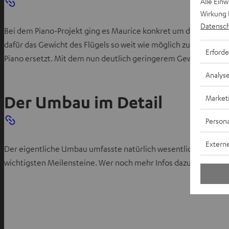
Alle Ein
Wirkung 
Datensch
Bei dem Piano-Projekt ging es Maurice konkret um den Umbau ei
dafür das Gewicht des Flügels so weit wie möglich zu reduziere
Erforde
Piano ersetzt. Mit dem nun deutlich geringerem Gewicht kann d
Analys
Der Umbau im Detail
Market
Persona
Externe
Der eigentliche Umbau umfasste natürlich wesentlich mehr Schr
wichtigsten Meilensteine. Wer noch mehr Infos dazu lesen möc