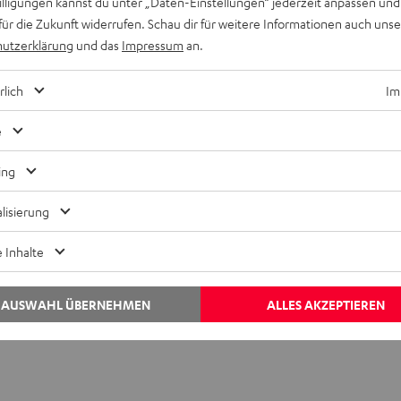
willigungen kannst du unter „Daten-Einstellungen“ jederzeit anpassen und
für die Zukunft widerrufen. Schau dir für weitere Informationen auch uns
utzerklärung
und das
Impressum
an.
nes ausrangierten Konzertflügels mit dem Ziel, diesen möglichs
n. So wurde die ursprüngliche Mechanik komplett ausgebaut und S
rlich
Im
er Flügel wesentlich einfacher transportiert werden.
e
ing
lisierung
 Inhalte
itte als hier im Blog dargestellt. Wir haben uns auf ein Einbau
hte, kann sich gern auch an Maurice wenden.
AUSWAHL ÜBERNEHMEN
ALLES AKZEPTIEREN