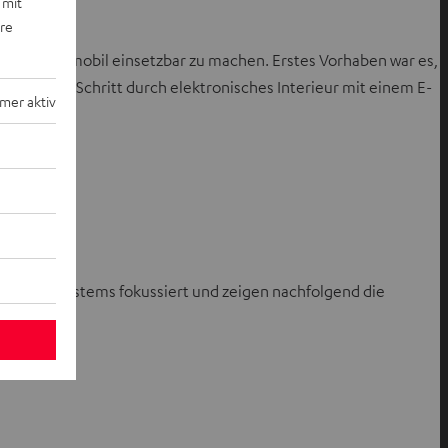
 mit
ere
t überall mobil einsetzbar zu machen. Erstes Vorhaben war es,
chritt für Schritt durch elektronisches Interieur mit einem E-
mer aktiv
 des Soundsystems fokussiert und zeigen nachfolgend die