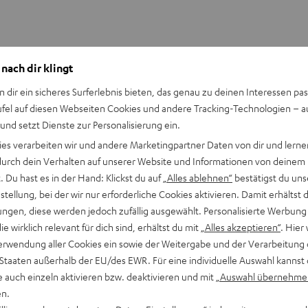
 nach dir klingt
Maurice Hüsni: Pianist aus Leipzig
n dir ein sicheres Surferlebnis bieten, das genau zu deinen Interessen pas
ufel auf diesen Webseiten Cookies und andere Tracking-Technologien – 
 und setzt Dienste zur Personalisierung ein.
ies verarbeiten wir und andere Marketingpartner Daten von dir und lernen
- durch dein Verhalten auf unserer Website und Informationen von deinem
 Du hast es in der Hand: Klickst du auf
„Alles ablehnen“
bestätigst du uns
eiten, Lesungen, Jubiläen und gibt auch Solokonzerte. Seine musi
tellung, bei der wir nur erforderliche Cookies aktivieren. Damit erhältst 
sst sowohl bekannte Klassiker als auch moderne Stücke aktuelle
ngen, diese werden jedoch zufällig ausgewählt. Personalisierte Werbung
ontane Improvisationen, egal ob vierhändig oder mit Gesangseinl
die wirklich relevant für dich sind, erhältst du mit
„Alles akzeptieren“
. Hier 
erwendung aller Cookies ein sowie der Weitergabe und der Verarbeitung 
 Staaten außerhalb der EU/des EWR. Für eine individuelle Auswahl kannst 
e auch einzeln aktivieren bzw. deaktivieren und mit
„Auswahl übernehme
en.