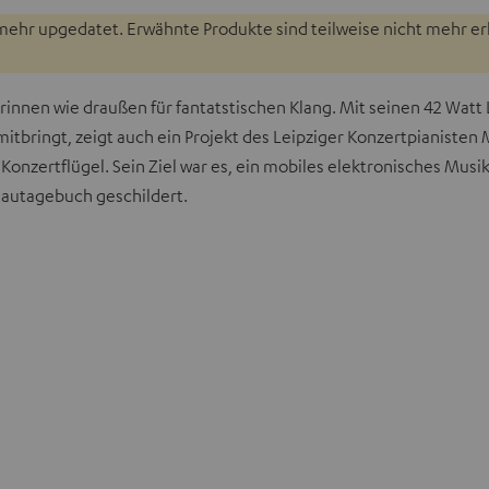
mehr upgedatet. Erwähnte Produkte sind teilweise nicht mehr erhä
nnen wie draußen für fantatstischen Klang. Mit seinen 42 Watt
itbringt, zeigt auch ein Projekt des Leipziger Konzertpianist
onzertflügel. Sein Ziel war es, ein mobiles elektronisches Musi
Bautagebuch geschildert.