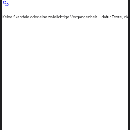
e
n
Keine Skandale oder eine zwielichtige Vergangenheit – dafür Texte, di
T
a
b
ö
f
f
n
e
n