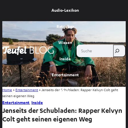
Audio-Lexikon
Ratgeber
Wissen
Suche
Inside
Entertainment
Home
»
Entertainment
»
Jenseits der Schubladen: Rapper Kelvyn Colt geht
Shop
seinen eigenen Weg
Entertainment
, 
Inside
Jenseits der Schubladen: Rapper Kelvyn
Colt geht seinen eigenen Weg