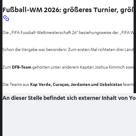
Fußball-WM 2026: größeres Turnier, grö
Die „FIFA Fussball-Weltmeisterschaft 26“ beziehungsweise der „FIFA Worl
Schon die Vergabe war besonders: Zum ersten Mal richteten drei Lände
Zum
DFB-Team
gehörten unter anderem Kapitän Joshua Kimmich sowie R
Die Teams aus
Kap Verde, Curaçao, Jordanien und Usbekistan
feierte
An dieser Stelle befindet sich externer Inhalt von 