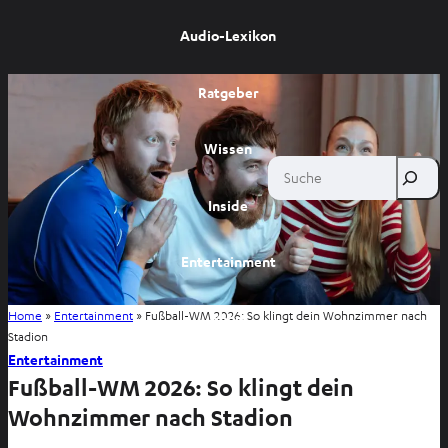
Audio-Lexikon
Ratgeber
Wissen
Suche
Inside
Entertainment
Home
»
Entertainment
»
Fußball-WM 2026: So klingt dein Wohnzimmer nach
Shop
Stadion
Entertainment
Fußball-WM 2026: So klingt dein
Wohnzimmer nach Stadion