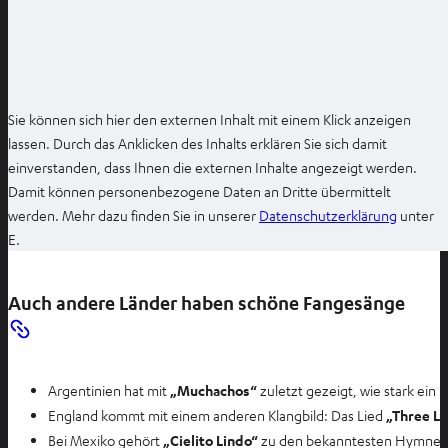
n
Sie können sich hier den externen Inhalt mit einem Klick anzeigen
lassen. Durch das Anklicken des Inhalts erklären Sie sich damit
einverstanden, dass Ihnen die externen Inhalte angezeigt werden.
Damit können personenbezogene Daten an Dritte übermittelt
I
werden. Mehr dazu finden Sie in unserer
Datenschutzerklärung
unter
m
E.
n
e
Auch andere Länder haben schöne Fangesänge
u
e
n
T
Argentinien hat mit
„Muchachos“
zuletzt gezeigt, wie stark ein
a
England kommt mit einem anderen Klangbild: Das Lied
„Three Li
b
Bei Mexiko gehört
„Cielito Lindo“
zu den bekanntesten Hymnen: e