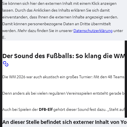
Sie können sich hier den externen Inhalt mit einem Klick anzeigen
lassen. Durch das Anklicken des Inhalts erklären Sie sich damit
einverstanden, dass Ihnen die externen Inhalte angezeigt werden.
Damit können personenbezogene Daten an Dritte übermittelt
I
werden. Mehr dazu finden Sie in unserer
Datenschutzerklärung
unter
m
E.
n
e
Der Sound des Fußballs: So klang die WM
u
e
n
Die WM 2026 war auch akustisch ein großes Turnier: Mit den 48 Teams 
T
a
b
Denn anders als bei vielen regulären Vereinsspielen entsteht gerade b
ö
f
Auch bei Spielen der
DFB-Elf
gehört dieser Sound fest dazu. „Steht auf, 
f
n
An dieser Stelle befindet sich externer Inhalt von 
e