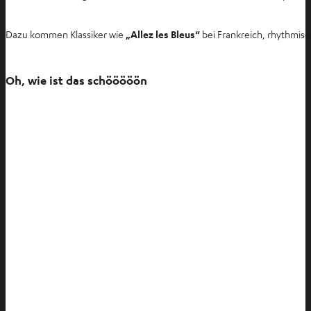
ö
f
Dazu kommen Klassiker wie
„Allez les Bleus“
bei Frankreich, rhythmis
f
n
e
Oh, wie ist das schööööön
n