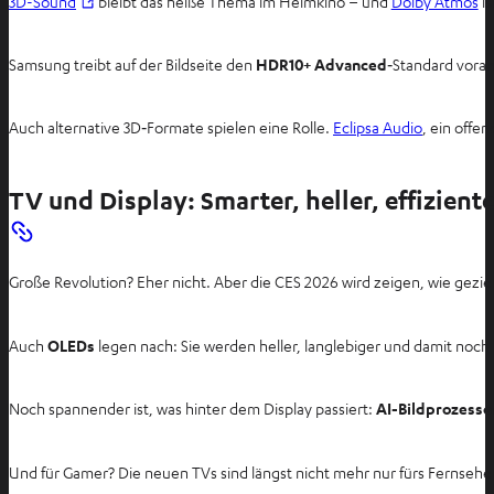
3D-Sound
bleibt das heiße Thema im Heimkino – und
Dolby Atmos
is
Samsung treibt auf der Bildseite den
HDR10+ Advanced
‑Standard voran
Auch alternative 3D‑Formate spielen eine Rolle.
Eclipsa Audio
, ein offe
TV und Display: Smarter, heller, effiziente
Große Revolution? Eher nicht. Aber die CES 2026 wird zeigen, wie gezie
Auch
OLEDs
legen nach: Sie werden heller, langlebiger und damit noch
Noch spannender ist, was hinter dem Display passiert:
AI-Bildprozesso
Und für Gamer? Die neuen TVs sind längst nicht mehr nur fürs Fernseh