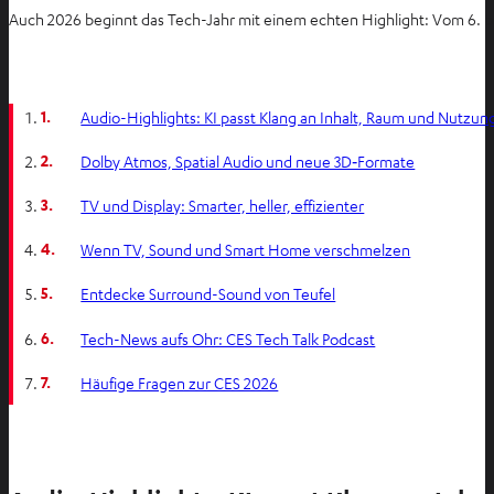
Auch 2026 beginnt das Tech-Jahr mit einem echten Highlight: Vom 6. b
1.
Audio-Highlights: KI passt Klang an Inhalt, Raum und Nutzun
2.
Dolby Atmos, Spatial Audio und neue 3D‑Formate
3.
TV und Display: Smarter, heller, effizienter
4.
Wenn TV, Sound und Smart Home verschmelzen
5.
Entdecke Surround-Sound von Teufel
6.
Tech-News aufs Ohr: CES Tech Talk Podcast
7.
Häufige Fragen zur CES 2026