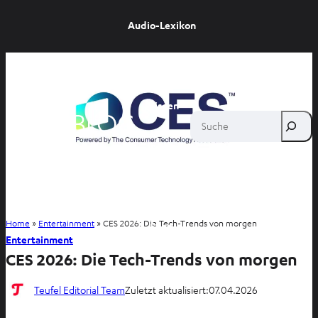
Audio-Lexikon
Ratgeber
Wissen
Suche
Inside
Entertainment
Home
»
Entertainment
»
CES 2026: Die Tech-Trends von morgen
Shop
Entertainment
CES 2026: Die Tech-Trends von morgen
Teufel Editorial Team
Zuletzt aktualisiert:
07.04.2026