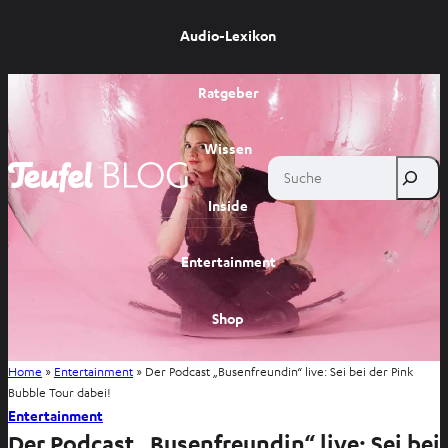
Audio-Lexikon
Ratgeber
Wissen
Suche
Inside
Entertainment
Shop
Home
»
Entertainment
»
Der Podcast „Busenfreundin“ live: Sei bei der Pink
Bubble Tour dabei!
Entertainment
Der Podcast „Busenfreundin“ live: Sei bei