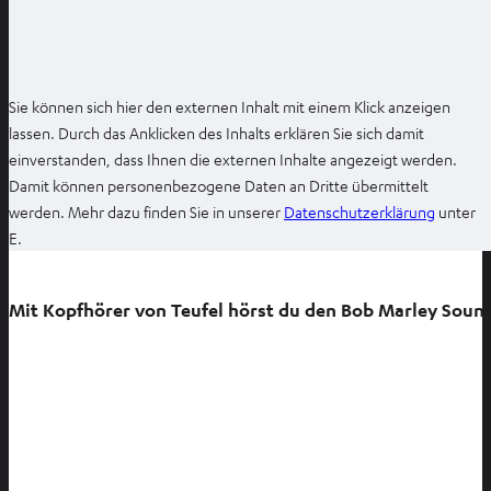
n
e
n
Sie können sich hier den externen Inhalt mit einem Klick anzeigen
lassen. Durch das Anklicken des Inhalts erklären Sie sich damit
einverstanden, dass Ihnen die externen Inhalte angezeigt werden.
Damit können personenbezogene Daten an Dritte übermittelt
I
werden. Mehr dazu finden Sie in unserer
Datenschutzerklärung
unter
m
E.
n
e
Mit Kopfhörer von Teufel hörst du den Bob Marley Soun
u
e
n
T
a
b
ö