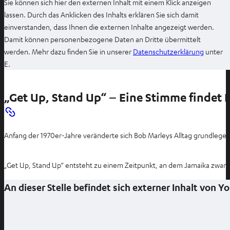
Sie können sich hier den externen Inhalt mit einem Klick anzeigen
lassen. Durch das Anklicken des Inhalts erklären Sie sich damit
einverstanden, dass Ihnen die externen Inhalte angezeigt werden.
Damit können personenbezogene Daten an Dritte übermittelt
I
werden. Mehr dazu finden Sie in unserer
Datenschutzerklärung
unter
m
E.
n
e
„Get Up, Stand Up“ – Eine Stimme findet 
u
e
n
Anfang der 1970er-Jahre veränderte sich Bob Marleys Alltag grundlegen
T
a
b
„Get Up, Stand Up“ entsteht zu einem Zeitpunkt, an dem Jamaika zwar 
ö
An dieser Stelle befindet sich externer Inhalt von 
f
f
n
e