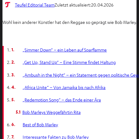
Teufel Editorial Team
Zuletzt aktualisiert:
20.04.2026
Wohl kein anderer Künstler hat den Reggae so geprägt wie Bob Marley. 
1.
„Simmer Down“ – ein Leben auf Sparflamme
2.
„Get Up, Stand Up“ – Eine Stimme findet Haltung
3.
„Ambush in the Night“ – ein Statement gegen politische Gew
4.
„Africa Unite“ – Von Jamaika bis nach Afrika
5.
„Redemption Song“ – das Ende einer Ära
5.1
Bob Marleys Weggefährtin Rita
6.
Best of Bob Marley
7.
Interessante Fakten zu Bob Marley