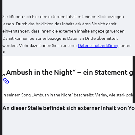
n
Sie können sich hier den externen Inhalt mit einem Klick anzeigen
lassen. Durch das Anklicken des Inhalts erklären Sie sich damit
einverstanden, dass Ihnen die externen Inhalte angezeigt werden.
Damit können personenbezogene Daten an Dritte übermittelt
I
werden. Mehr dazu finden Sie in unserer
Datenschutzerklärung
unter
m
E.
n
e
„Ambush in the Night“ – ein Statement g
u
e
n
In seinem Song „Ambush in the Night“ beschreibt Marley, wie stark polar
T
a
An dieser Stelle befindet sich externer Inhalt von 
b
ö
f
f