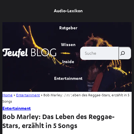
Audio-Lexikon
Ratgeber
Wissen
Suche
Inside
Entertainment
Shop
Home
»
Entertainment
»
Bob Marley: Das Leben des Reggae-Stars, erzählt in 5
Songs
Entertainment
Bob Marley: Das Leben des Reggae-
Stars, erzählt in 5 Songs