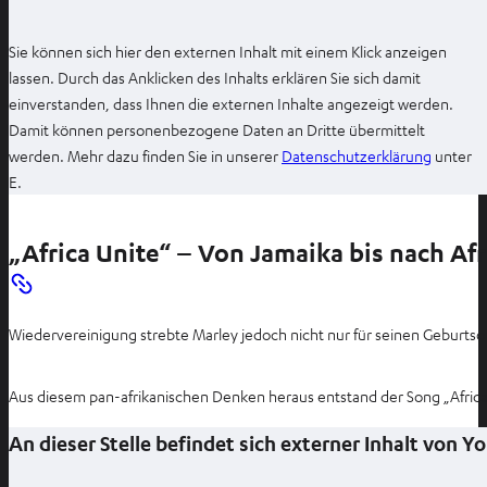
n
e
Sie können sich hier den externen Inhalt mit einem Klick anzeigen
n
lassen. Durch das Anklicken des Inhalts erklären Sie sich damit
einverstanden, dass Ihnen die externen Inhalte angezeigt werden.
Damit können personenbezogene Daten an Dritte übermittelt
I
werden. Mehr dazu finden Sie in unserer
Datenschutzerklärung
unter
m
E.
n
e
„Africa Unite“ – Von Jamaika bis nach Afr
u
e
n
Wiedervereinigung strebte Marley jedoch nicht nur für seinen Geburtso
T
a
b
Aus diesem pan-afrikanischen Denken heraus entstand der Song „Africa U
ö
An dieser Stelle befindet sich externer Inhalt von 
f
f