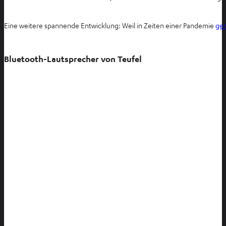
Eine weitere spannende Entwicklung: Weil in Zeiten einer Pandemie
gen
Bluetooth-Lautsprecher von Teufel