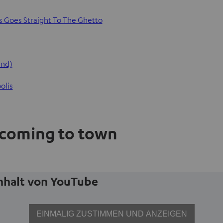
s Goes Straight To The Ghetto
End)
olis
s coming to town
Inhalt von YouTube
EINMALIG ZUSTIMMEN UND ANZEIGEN