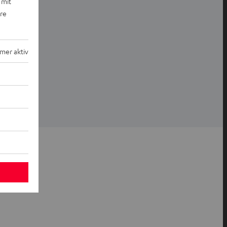
 mit
ere
mer aktiv