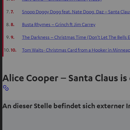
7.
Snoop Doggy Dogg feat. Nate Doog, Daz – Santa Clau
8.
Busta Rhymes – Grinch ft Jim Carrey
9.
The Darkness – Christmas Time (Don’t Let The Bells 
10.
Tom Waits- Christmas Card from a Hooker in Minneap
Alice Cooper – Santa Claus i
An dieser Stelle befindet sich externer 