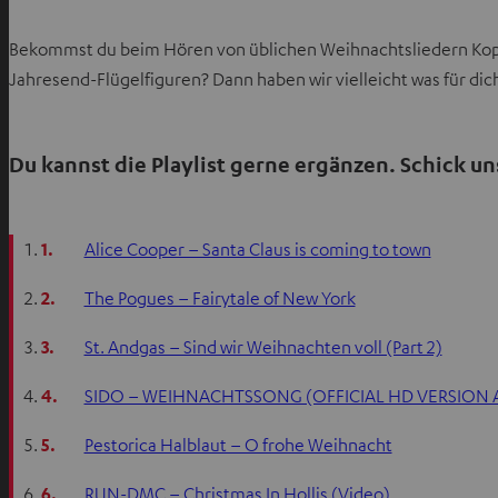
Bekommst du beim Hören von üblichen Weihnachtsliedern Kopfs
Jahresend-Flügelfiguren? Dann haben wir vielleicht was für dich
Du kannst die Playlist gerne ergänzen. Schick u
1.
Alice Cooper – Santa Claus is coming to town
2.
The Pogues – Fairytale of New York
3.
St. Andgas – Sind wir Weihnachten voll (Part 2)
4.
SIDO – WEIHNACHTSSONG (OFFICIAL HD VERSION 
5.
Pestorica Halblaut – O frohe Weihnacht
6.
RUN-DMC – Christmas In Hollis (Video)