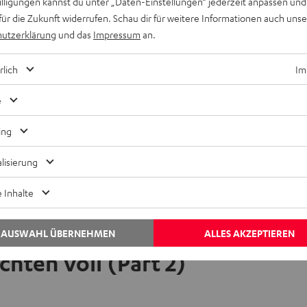
willigungen kannst du unter „Daten-Einstellungen“ jederzeit anpassen und
für die Zukunft widerrufen. Schau dir für weitere Informationen auch uns
EINMALIG ZUSTIMMEN UND ANZEIGEN
utzerklärung
und das
Impressum
an.
Externe Inhalte immer anzeigen? In den Daten‑Einstellungen aktivieren
rlich
Im
e
ing
lisierung
 Inhalte
AUSWAHL ÜBERNEHMEN
ALLES AKZEPTIEREN
hten voll (Part 2)