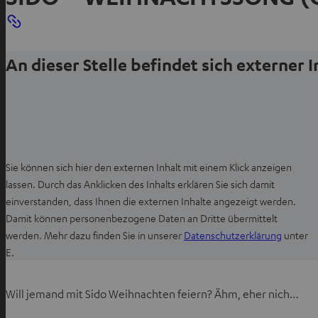
a
b
ö
An dieser Stelle befindet sich externer 
f
f
n
e
n
Sie können sich hier den externen Inhalt mit einem Klick anzeigen
lassen. Durch das Anklicken des Inhalts erklären Sie sich damit
einverstanden, dass Ihnen die externen Inhalte angezeigt werden.
Damit können personenbezogene Daten an Dritte übermittelt
I
werden. Mehr dazu finden Sie in unserer
Datenschutzerklärung
unter
m
E.
n
e
Will jemand mit Sido Weihnachten feiern? Ähm, eher nich…
u