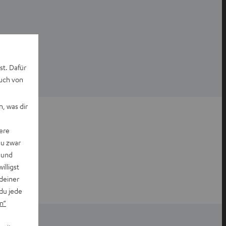
st. Dafür
auch von
, was dir
ere
du zwar
 und
willigst
deiner
du jede
n“