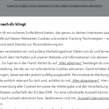
Externe Inhalte immer anzeigen? In den Daten‑Einstellungen aktivieren
 nach dir klingt
n dir ein sicheres Surferlebnis bieten, das genau zu deinen Interessen pas
ufel auf diesen Webseiten Cookies und andere Tracking-Technologien – 
 und setzt Dienste zur Personalisierung ein.
ies verarbeiten wir und andere Marketingpartner Daten von dir und lernen
- durch dein Verhalten auf unserer Website und Informationen von deinem
 Du hast es in der Hand: Klickst du auf
„Alles ablehnen“
bestätigst du uns
tellung, bei der wir nur erforderliche Cookies aktivieren. Damit erhältst 
ngen, diese werden jedoch zufällig ausgewählt. Personalisierte Werbung
w York
die wirklich relevant für dich sind, erhältst du mit
„Alles akzeptieren“
. Hier 
erwendung aller Cookies ein sowie der Weitergabe und der Verarbeitung 
 Staaten außerhalb der EU/des EWR. Für eine individuelle Auswahl kannst 
e auch einzeln aktivieren bzw. deaktivieren und mit
„Auswahl übernehme
Inhalt von YouTube
en.