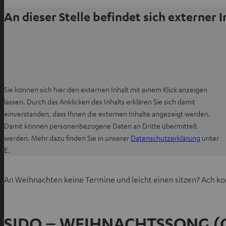
ö
An dieser Stelle befindet sich externer 
f
f
n
e
n
Sie können sich hier den externen Inhalt mit einem Klick anzeigen
lassen. Durch das Anklicken des Inhalts erklären Sie sich damit
einverstanden, dass Ihnen die externen Inhalte angezeigt werden.
Damit können personenbezogene Daten an Dritte übermittelt
I
werden. Mehr dazu finden Sie in unserer
Datenschutzerklärung
unter
m
E.
n
e
An Weihnachten keine Termine und leicht einen sitzen? Ach ko
u
e
n
SIDO – WEIHNACHTSSONG (O
T