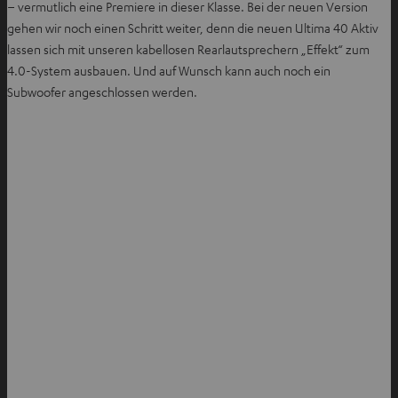
– vermutlich eine Premiere in dieser Klasse. Bei der neuen Version
f
gehen wir noch einen Schritt weiter, denn die neuen Ultima 40 Aktiv
n
lassen sich mit unseren kabellosen Rearlautsprechern „Effekt“ zum
e
4.0-System ausbauen. Und auf Wunsch kann auch noch ein
n
Subwoofer angeschlossen werden.