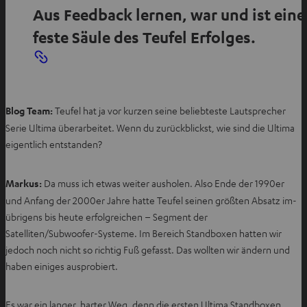
Aus Feedback lernen, war und ist eine
feste Säule des Teufel Erfolges.
Blog Team:
Teufel hat ja vor kurzen seine beliebteste Lautsprecher
Serie Ultima überarbeitet. Wenn du zurückblickst, wie sind die Ultima
eigentlich entstanden?
Markus:
Da muss ich etwas weiter ausholen. Also Ende der 1990er
und Anfang der 2000er Jahre hatte Teufel seinen größten Absatz im-
übrigens bis heute erfolgreichen – Segment der
Satelliten/Subwoofer-Systeme. Im Bereich Standboxen hatten wir
jedoch noch nicht so richtig Fuß gefasst. Das wollten wir ändern und
haben einiges ausprobiert.
Es war ein langer, harter Weg, denn die ersten Ultima Standboxen,