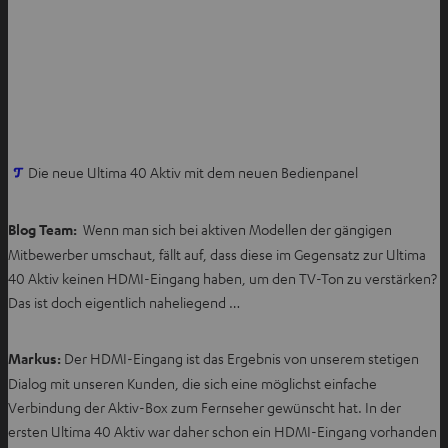
I
Die neue Ultima 40 Aktiv mit dem neuen Bedienpanel
m
n
Blog Team:
Wenn man sich bei aktiven Modellen der gängigen
e
Mitbewerber umschaut, fällt auf, dass diese im Gegensatz zur Ultima
u
40 Aktiv keinen HDMI-Eingang haben, um den TV-Ton zu verstärken?
e
Das ist doch eigentlich naheliegend …
n
T
Markus:
Der HDMI-Eingang ist das Ergebnis von unserem stetigen
a
Dialog mit unseren Kunden, die sich eine möglichst einfache
b
Verbindung der Aktiv-Box zum Fernseher gewünscht hat. In der
ö
ersten Ultima 40 Aktiv war daher schon ein HDMI-Eingang vorhanden
f