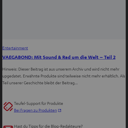
Entertainment
VAEGABOND: Mit Sound & Rad um die Welt – Teil 2
Hinweis: Dieser Beitrag ist aus unserem Archiv und wird nicht mehr
upgedatet. Erwähnte Produkte sind teilweise nicht mehr erhältlich. Als
Teil unserer Geschichte bleibt der Beitrag…
Teufel-Support für Produkte
I
Bei Fragen zu Produkten
m
n
Hast du Tipps für die Blog-Redakteure?