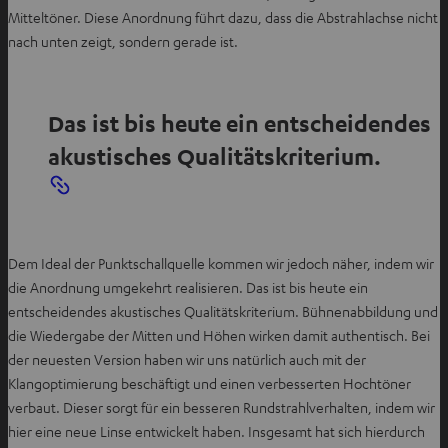
Mitteltöner. Diese Anordnung führt dazu, dass die Abstrahlachse nicht
f
nach unten zeigt, sondern gerade ist.
f
n
e
n
Das ist bis heute ein entscheidendes
akustisches Qualitätskriterium.
Dem Ideal der Punktschallquelle kommen wir jedoch näher, indem wir
die Anordnung umgekehrt realisieren. Das ist bis heute ein
entscheidendes akustisches Qualitätskriterium. Bühnenabbildung und
die Wiedergabe der Mitten und Höhen wirken damit authentisch. Bei
der neuesten Version haben wir uns natürlich auch mit der
Klangoptimierung beschäftigt und einen verbesserten Hochtöner
verbaut. Dieser sorgt für ein besseren Rundstrahlverhalten, indem wir
hier eine neue Linse entwickelt haben. Insgesamt hat sich hierdurch