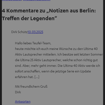
Zwischenablage
W
f
P
kopieren
4 Kommentare zu „Notizen aus Berlin:
h
F
i
a
a
n
Treffen der Legenden“
t
c
t
s
e
e
Dirk Schütz
10.03.2025
a
b
r
p
o
e
Hallo liebes Teufel-Team,
p
o
s
heute möchte ich euch meine Wünsche zu den Ultima 40
t
k
t
Aktiv Lautsprecher mitteilen. Ich besitze seit letzten Sommer
e
t
t
die Ultima 25 Aktiv Lautsprecher, welche schon richtig gut
i
e
e
sind. Aber, mehr geht immer. Die Ultima 40 Aktiv werde ich
l
i
i
sofort anschaffen, wenn die jetztige Serie ein Update
e
l
l
erfahren hat. […]
n
e
e
n
n
Mit freundlichem Gruß
Dirk
Antworten