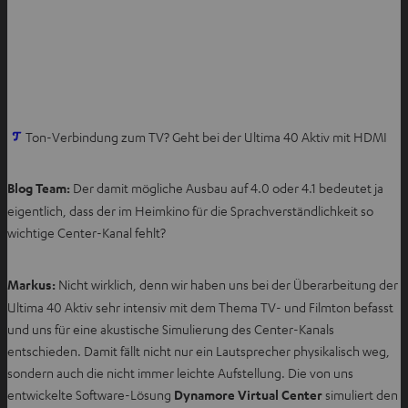
I
Ton-Verbindung zum TV? Geht bei der Ultima 40 Aktiv mit HDMI
m
n
Blog Team:
Der damit mögliche Ausbau auf 4.0 oder 4.1 bedeutet ja
e
eigentlich, dass der im Heimkino für die Sprachverständlichkeit so
u
wichtige Center-Kanal fehlt?
e
n
Markus:
Nicht wirklich, denn wir haben uns bei der Überarbeitung der
T
Ultima 40 Aktiv sehr intensiv mit dem Thema TV- und Filmton befasst
a
und uns für eine akustische Simulierung des Center-Kanals
b
entschieden. Damit fällt nicht nur ein Lautsprecher physikalisch weg,
ö
sondern auch die nicht immer leichte Aufstellung. Die von uns
f
entwickelte Software-Lösung
Dynamore Virtual Center
simuliert den
f