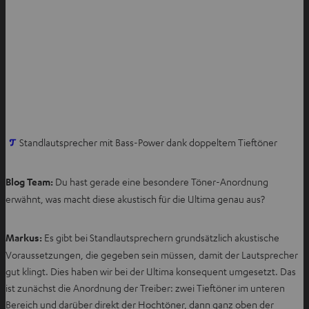
I
Standlautsprecher mit Bass-Power dank doppeltem Tieftöner
m
n
Blog Team:
Du hast gerade eine besondere Töner-Anordnung
e
erwähnt, was macht diese akustisch für die Ultima genau aus?
u
e
Markus:
Es gibt bei Standlautsprechern grundsätzlich akustische
n
Voraussetzungen, die gegeben sein müssen, damit der Lautsprecher
T
gut klingt. Dies haben wir bei der Ultima konsequent umgesetzt. Das
a
ist zunächst die Anordnung der Treiber: zwei Tieftöner im unteren
b
Bereich und darüber direkt der Hochtöner, dann ganz oben der
ö