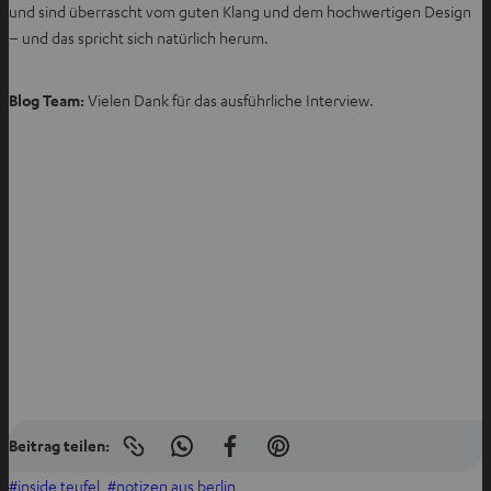
und sind überrascht vom guten Klang und dem hochwertigen Design
– und das spricht sich natürlich herum.
Blog Team:
Vielen Dank für das ausführliche Interview.
Beitrag teilen:
Link
I
A
I
in
n
u
n
inside teufel
, 
notizen aus berlin
die