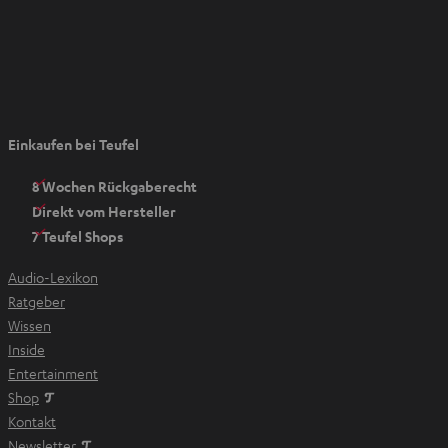
n
I
Einkaufen bei Teufel
m
n
8 Wochen Rückgaberecht
e
Direkt vom Hersteller
u
7 Teufel Shops
e
n
Audio-Lexikon
T
Ratgeber
a
Wissen
b
Inside
ö
Entertainment
f
Im neuen Tab öffnen
Shop
f
Kontakt
n
Newsletter