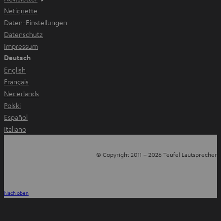
e
Netiquette
n
Daten-Einstellungen
Datenschutz
Impressum
Deutsch
English
Français
Nederlands
Polski
Español
Italiano
© Copyright 2011 – 2026 Teufel Lautsprecher
YouTube
Facebook
Instagram
TikTok
WhatsApp
Pinterest
Nach oben