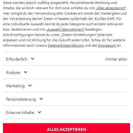
diese werden jedoch zufällig ausgewählt. Personalisierte Werbung und
ö
Entertainment
Inhalte, die wirklich relevant für dich sind, erhältst du mit
„Alles akzeptieren“
.
f
Im neuen Tab öffnen
Hier willigst du der Verwendung aller Cookies ein sowie der Weitergabe und
Shop
f
der Verarbeitung deiner Daten in Staaten außerhalb der EU/des EWR. Für
Kontakt
eine individuelle Auswahl kannst du jede Kategorie auch einzeln aktivieren
n
Newsletter
bzw. deaktivieren und mit
„Auswahl übernehmen“
bestätigen.
e
Alle Einwilligungen kannst du unter „Daten-Einstellungen“ jederzeit
Netiquette
n
anpassen und mit Wirkung für die Zukunft widerrufen. Schau dir für weitere
Daten-Einstellungen
Informationen auch unsere
Datenschutzerklärung
und das
Impressum
an.
Datenschutz
Impressum
Erforderlich
Immer aktiv
Deutsch
English
Analyse
Français
Nederlands
Marketing
Polski
Personalisierung
Español
Italiano
Externe Inhalte
© Copyright 2011 – 2026 Teufel Lautsprecher
YouTube
Facebook
Instagram
TikTok
WhatsApp
Pinterest
ALLES AKZEPTIEREN