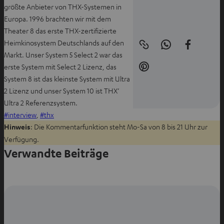
größte Anbieter von THX-Systemen in
Europa. 1996 brachten wir mit dem
Theater 8 das erste THX-zertifizierte
Heimkinosystem Deutschlands auf den
Link
I
A
Markt. Unser System 5 Select 2 war das
in
n
u
die
erste System mit Select 2 Lizenz, das
Zwischenablage
I
W
f
kopieren
System 8 ist das kleinste System mit Ultra
n
h
F
2 Lizenz und unser System 10 ist THX’
P
a
a
Ultra 2 Referenzsystem.
i
t
c
interview
, 
thx
n
s
e
Hinweis
: Die Kommentarfunktion steht Mo-Sa von 8 bis 21 Uhr zur
t
a
b
Verfügung.
e
p
o
Verwandte Beiträge
r
p
o
e
t
k
s
e
t
t
i
e
t
l
i
e
e
l