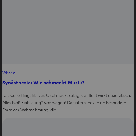
i
n
e
l
n
e
n
Wissen
Synästhesie: Wie schmeckt Musik?
Das Cello klingt lila, das C schmeckt salzig, der Beat wirkt quadratisch:
Alles bloß Einbildung? Von wegen! Dahinter steckt eine besondere
Form der Wahrnehmung: die…