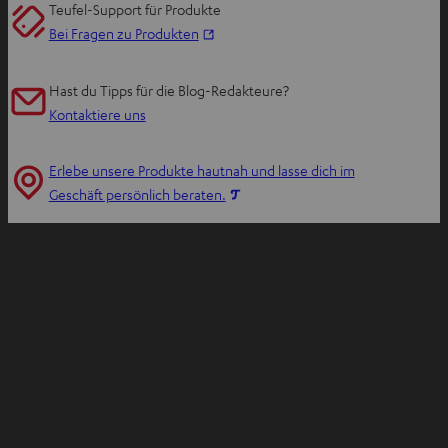
Teufel-Support für Produkte
I
Bei Fragen zu Produkten
m
n
Hast du Tipps für die Blog-Redakteure?
e
Kontaktiere uns
u
e
Erlebe unsere Produkte hautnah und lasse dich im
n
I
Geschäft persönlich beraten.
T
m
a
n
b
e
ö
u
f
e
f
n
n
T
e
a
n
b
ö