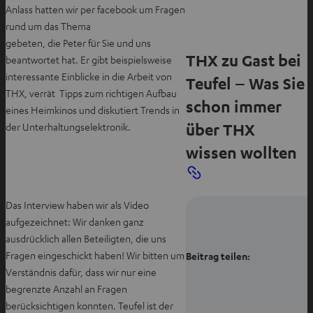
T
Anlass hatten wir per facebook um Fragen
a
rund um das Thema
b
gebeten, die Peter für Sie und uns
THX zu Gast bei
ö
beantwortet hat. Er gibt beispielsweise
f
interessante Einblicke in die Arbeit von
Teufel – Was Sie
f
THX, verrät Tipps zum richtigen Aufbau
schon immer
n
eines Heimkinos und diskutiert Trends in
e
über THX
der Unterhaltungselektronik.
n
wissen wollten
Das Interview haben wir als Video
aufgezeichnet: Wir danken ganz
ausdrücklich allen Beteiligten, die uns
Fragen eingeschickt haben! Wir bitten um
Beitrag teilen:
Verständnis dafür, dass wir nur eine
begrenzte Anzahl an Fragen
berücksichtigen konnten. Teufel ist der