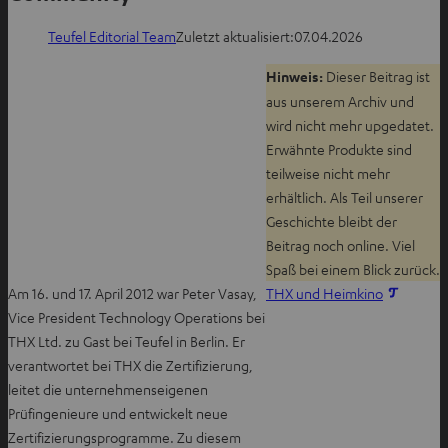
Teufel Editorial Team
Zuletzt aktualisiert:
07.04.2026
Hinweis:
Dieser Beitrag ist
aus unserem Archiv und
wird nicht mehr upgedatet.
Erwähnte Produkte sind
teilweise nicht mehr
erhältlich. Als Teil unserer
Geschichte bleibt der
Beitrag noch online. Viel
Spaß bei einem Blick zurück.
I
Am 16. und 17. April 2012 war Peter Vasay,
THX und Heimkino
m
Vice President Technology Operations bei
n
THX Ltd. zu Gast bei Teufel in Berlin. Er
e
verantwortet bei THX die Zertifizierung,
u
leitet die unternehmenseigenen
e
Prüfingenieure und entwickelt neue
n
Zertifizierungsprogramme. Zu diesem