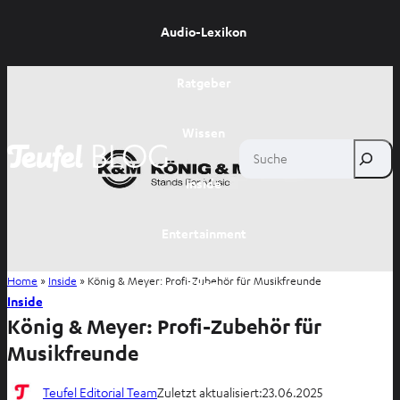
Audio-Lexikon
Ratgeber
Wissen
Suche
Inside
Entertainment
Home
»
Inside
»
König & Meyer: Profi-Zubehör für Musikfreunde
Shop
Inside
König & Meyer: Profi-Zubehör für
Musikfreunde
Teufel Editorial Team
Zuletzt aktualisiert:
23.06.2025