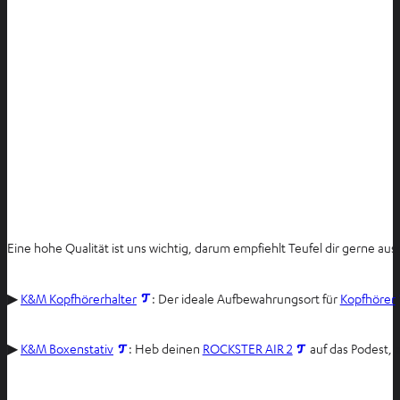
Eine hohe Qualität ist uns wichtig, darum empfiehlt Teufel dir gerne 
I
▶
K&M Kopfhörerhalter
: Der ideale Aufbewahrungsort für
Kopfhörer
m
n
I
I
▶
K&M Boxenstativ
: Heb deinen
ROCKSTER AIR 2
auf das Podest, 
e
m
m
u
n
n