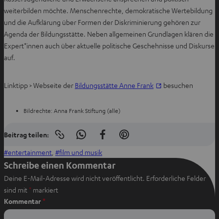
weiterbilden möchte. Menschenrechte, demokratische Wertebildung
und die Aufklärung über Formen der Diskriminierung gehören zur
Agenda der Bildungsstätte. Neben allgemeinen Grundlagen klären die
Expert*innen auch über aktuelle politische Geschehnisse und Diskurse
auf.
I
Linktipp > Webseite der
Bildungsstätte Anne Frank
besuchen
m
n
Bildrechte: Anna Frank Stiftung (alle)
e
u
Beitrag teilen:
Link
I
A
I
e
in
n
u
n
entertainment
, 
film und musik
die
n
Zwischenablage
W
f
P
Schreibe einen Kommentar
T
kopieren
h
F
i
Deine E-Mail-Adresse wird nicht veröffentlicht.
Erforderliche Felder
a
a
a
n
sind mit
*
markiert
b
t
c
t
Kommentar
*
ö
s
e
e
f