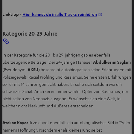
I
Linktipp >
Hier kannst du in alle Tracks reinhören
m
n
Kategorie 20-29 Jahre
e
u
e
In der Kategorie für die 20- bis 29-jährigen gab es ebenfalls
n
überzeugende Beiträge. Der 24-jährige Hanauer
Abdulkerim Saglam
T
(Pseudonym:
AKSU
) beschreibt autobiografisch seine Erfahrungen mit
a
Polizeigewalt, Racial Profiling und Rassismus. Seine ersten Erfahrungen
b
soll er mit 14 Jahren gemacht haben. Er sehe sich seitdem wie ein
ö
schwarzes Schaf. Auch sei er immer wieder Opfer von Rassismus, der
f
nicht selten von Neonazis ausgehe. Er wünscht sich eine Welt, in
f
welcher nicht Herkunft und Äußeres entscheiden.
n
e
n
Atakan Kayacik
zeichnet ebenfalls ein autobiografisches Bild in “Adler
namens Hoffnung”. Nachdem er als kleines Kind selbst