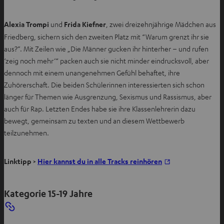
Alexia Trompi
und
Frida Kiefner
, zwei dreizehnjährige Mädchen aus
Friedberg, sichern sich den zweiten Platz mit “Warum grenzt ihr sie
aus?”. Mit Zeilen wie „Die Männer gucken ihr hinterher – und rufen
‘zeig noch mehr’“ packen auch sie nicht minder eindrucksvoll, aber
dennoch mit einem unangenehmen Gefühl behaftet, ihre
Zuhörerschaft. Die beiden Schülerinnen interessierten sich schon
länger für Themen wie Ausgrenzung, Sexismus und Rassismus, aber
auch für Rap. Letzten Endes habe sie ihre Klassenlehrerin dazu
bewegt, gemeinsam zu texten und an diesem Wettbewerb
teilzunehmen.
I
Linktipp >
Hier kannst du in alle Tracks reinhören
m
n
Kategorie 15-19 Jahre
e
u
e