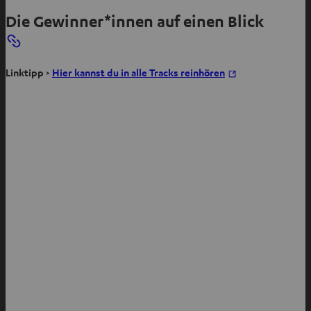
Die Gewinner*innen auf einen Blick
I
Linktipp >
Hier kannst du in alle Tracks reinhören
m
n
e
u
e
n
T
a
b
ö
f
f
n
e