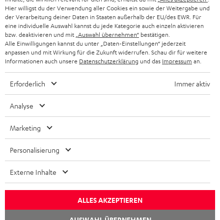
f
Im neuen Tab öffnen
Hier willigst du der Verwendung aller Cookies ein sowie der Weitergabe und
Shop
f
der Verarbeitung deiner Daten in Staaten außerhalb der EU/des EWR. Für
Kontakt
eine individuelle Auswahl kannst du jede Kategorie auch einzeln aktivieren
n
Newsletter
bzw. deaktivieren und mit
„Auswahl übernehmen“
bestätigen.
e
Alle Einwilligungen kannst du unter „Daten-Einstellungen“ jederzeit
Netiquette
n
anpassen und mit Wirkung für die Zukunft widerrufen. Schau dir für weitere
Daten-Einstellungen
Informationen auch unsere
Datenschutzerklärung
und das
Impressum
an.
Datenschutz
Impressum
Erforderlich
Immer aktiv
Deutsch
English
Analyse
Français
Nederlands
Marketing
Polski
Personalisierung
Español
Italiano
Externe Inhalte
© Copyright 2011 – 2026 Teufel Lautsprecher
YouTube
Facebook
Instagram
TikTok
WhatsApp
Pinterest
ALLES AKZEPTIEREN
AUSWAHL ÜBERNEHMEN