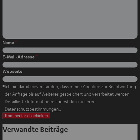
a
b
r
f
p
o
e
n
p
o
s
e
t
k
t
n
e
t
t
i
e
e
Name
*
l
i
i
e
l
l
E-Mail-Adresse
*
n
e
e
n
n
Webseite
Ich bin damit einverstanden, dass meine Angaben zur Beantwortung
der Anfrage bis auf Weiteres gespeichert und verarbeitet werden.
Detaillierte Informationen findest du in unseren
I
Datenschutzbestimmungen.
.
m
n
Verwandte Beiträge
e
u