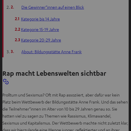
T
2.
Die Gewinner*innen auf einen Blick
a
2.1
Kategorie bis 14 Jahre
b
ö
2.2
Kategorie 15-19 Jahre
f
2.3
Kategorie 20-29 Jahre
f
n
3.
About: Bildungsstätte Anne Frank
e
n
Rap macht Lebenswelten sichtbar
Prolltum und Sexismus? Oft mit Rap assoziiert, aber dafür war kein
Platz beim Wettbewerb der Bildungsstätte Anne Frank. Und das sehen
die Teilnehmer*innen im Alter von 10 bis 29 Jahren genau so. Sie
hatten viel zu sagen zu Themen wie Rassismus, Klimawandel,
Sexismus und Kapitalismus. Der Wettbewerb machte nicht zuletzt klar,
dass wir hierzulande eine Menge junger, reflektierter und an ihrer