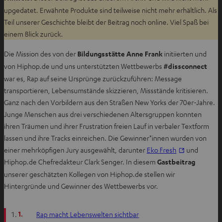
upgedatet. Erwähnte Produkte sind teilweise nicht mehr erhältlich. Als
Teil unserer Geschichte bleibt der Beitrag noch online. Viel Spaß bei
einem Blick zurück.
Die Mission des von der
Bildungsstätte Anne Frank
initiierten und
von Hiphop.de und uns unterstützten Wettbewerbs
#dissconnect
war es, Rap auf seine Ursprünge zurückzuführen: Message
transportieren, Lebensumstände skizzieren, Missstände kritisieren.
Ganz nach den Vorbildern aus den Straßen New Yorks der 70er-Jahre.
Junge Menschen aus drei verschiedenen Altersgruppen konnten
ihren Träumen und ihrer Frustration freien Lauf in verbaler Textform
lassen und ihre Tracks einreichen. Die Gewinner*innen wurden von
I
einer mehrköpfigen Jury ausgewählt, darunter
Eko Fresh
und
m
Hiphop.de Chefredakteur Clark Senger. In diesem
Gastbeitrag
n
unserer geschätzten Kollegen von Hiphop.de stellen wir
e
Hintergründe und Gewinner des Wettbewerbs vor.
u
e
1.
Rap macht Lebenswelten sichtbar
n