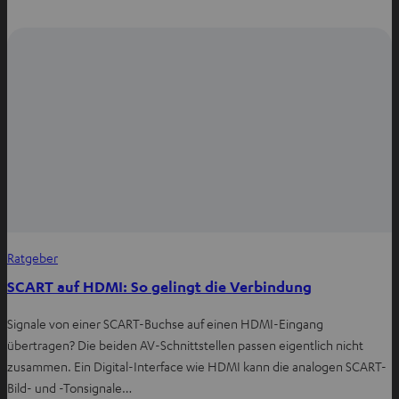
e
n
T
a
b
ö
f
f
n
e
n
Ratgeber
SCART auf HDMI: So gelingt die Verbindung
Signale von einer SCART-Buchse auf einen HDMI-Eingang
übertragen? Die beiden AV-Schnittstellen passen eigentlich nicht
zusammen. Ein Digital-Interface wie HDMI kann die analogen SCART-
Bild- und -Tonsignale…