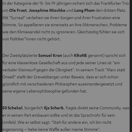
In der Kategorie der 15- bis 19-jährigen sichert sich das Frankfurter Trio
n
um
Ole Frost
,
Josephine Mischke
und
Long Pham
den dritten Platz.
T
Mit “Surreal” verleihen sie ihren Sorgen und ihrer Frustration eine
a
Stimme. So appellieren sie einerseits an ihre Mitmenschen, Probleme
b
wie den Klimawandel nicht zu ignorieren. Gleichzeitig fühlen sie sich
ö
von Politiker*innen nicht gehört.
f
f
n
Der Zweitplatzierte
Samuel Kron
(auch
KRoNE
genannt) spricht sich
e
für eine klassenlose Gesellschaft aus und jede seiner Lines ist “ein
n
verbaler Steinwurf gegen die Obrigkeit”. In seinem Track “Marx statt
Orwell” stellt der Grevelsberger unter Beweis, dass er sich schon
gründlich mit verschiedenen Philosophen auseinandergesetzt und
seine eigene Lebensphilosophie gefunden hat.
50 Schekel
, bürgerlich
Ilja Scherb
, fragte direkt seine Community, was
er in seinen Part einbauen sollte und ist das Sprachrohr für sein
Umfeld. Wie er selbst sagt: “Steh für andere ein, ich bin nicht
eigensinnig – hebe keine Waffe außer meine Stimme”.