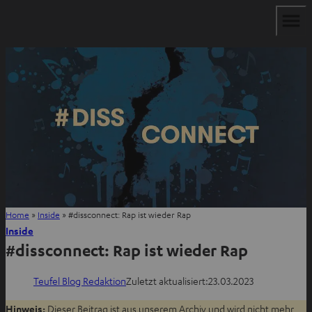
Home
»
Inside
»
#dissconnect: Rap ist wieder Rap
Inside
#dissconnect: Rap ist wieder Rap
Teufel Blog Redaktion
Zuletzt aktualisiert:
23.03.2023
Hinweis:
Dieser Beitrag ist aus unserem Archiv und wird nicht mehr