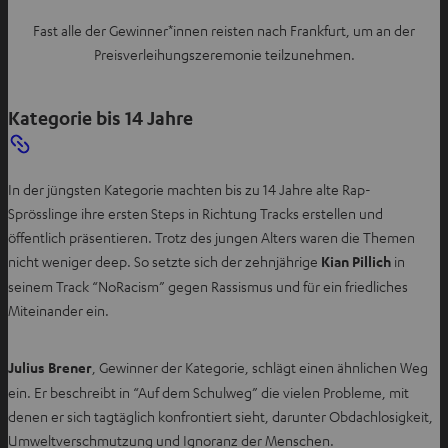
n
Fast alle der Gewinner*innen reisten nach Frankfurt, um an der
Preisverleihungszeremonie teilzunehmen.
Kategorie bis 14 Jahre
In der jüngsten Kategorie machten bis zu 14 Jahre alte Rap-
Sprösslinge ihre ersten Steps in Richtung Tracks erstellen und
öffentlich präsentieren. Trotz des jungen Alters waren die Themen
nicht weniger deep. So setzte sich der zehnjährige
Kian Pillich
in
seinem Track “NoRacism” gegen Rassismus und für ein friedliches
Miteinander ein.
Julius Brener
, Gewinner der Kategorie, schlägt einen ähnlichen Weg
ein. Er beschreibt in “Auf dem Schulweg” die vielen Probleme, mit
denen er sich tagtäglich konfrontiert sieht, darunter Obdachlosigkeit,
Umweltverschmutzung und Ignoranz der Menschen.