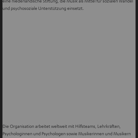
m
eine niederländische Stiftung, die Musik als Mittel für sozialen Wandel
a
n
und psychosoziale Unterstützung einsetzt.
b
e
ö
u
f
e
f
n
n
T
e
a
n
b
ö
f
f
n
e
n
Die Organisation arbeitet weltweit mit Hilfsteams, Lehrkräften,
Psychologinnen und Psychologen sowie Musikerinnen und Musikern