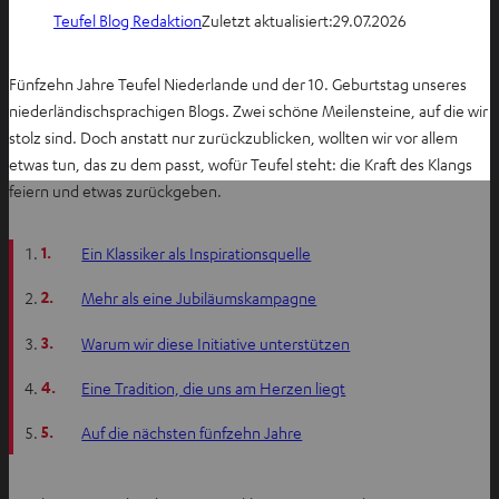
Teufel Blog Redaktion
Zuletzt aktualisiert:
29.07.2026
Fünfzehn Jahre Teufel Niederlande und der 10. Geburtstag unseres
niederländischsprachigen Blogs. Zwei schöne Meilensteine, auf die wir
stolz sind. Doch anstatt nur zurückzublicken, wollten wir vor allem
etwas tun, das zu dem passt, wofür Teufel steht: die Kraft des Klangs
feiern und etwas zurückgeben.
1.
Ein Klassiker als Inspirationsquelle
2.
Mehr als eine Jubiläumskampagne
3.
Warum wir diese Initiative unterstützen
4.
Eine Tradition, die uns am Herzen liegt
5.
Auf die nächsten fünfzehn Jahre