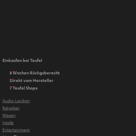
n
e
n
I
Einkaufen bei Teufel
m
n
8 Wochen Rückgaberecht
e
Direkt vom Hersteller
u
7 Teufel Shops
e
n
Audio-Lexikon
T
Ratgeber
a
Wissen
b
Inside
ö
Entertainment
f