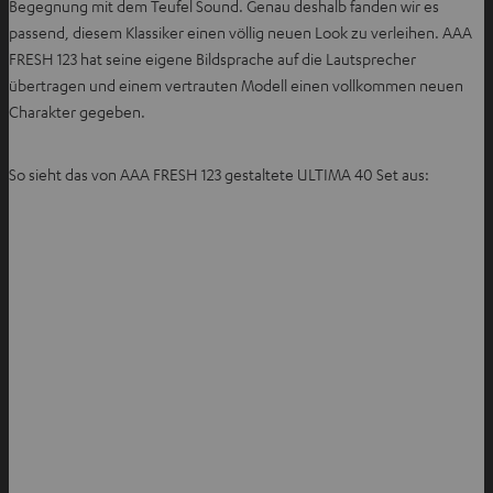
n
Begegnung mit dem Teufel Sound. Genau deshalb fanden wir es
e
passend, diesem Klassiker einen völlig neuen Look zu verleihen. AAA
n
FRESH 123 hat seine eigene Bildsprache auf die Lautsprecher
übertragen und einem vertrauten Modell einen vollkommen neuen
Charakter gegeben.
So sieht das von AAA FRESH 123 gestaltete ULTIMA 40 Set aus: