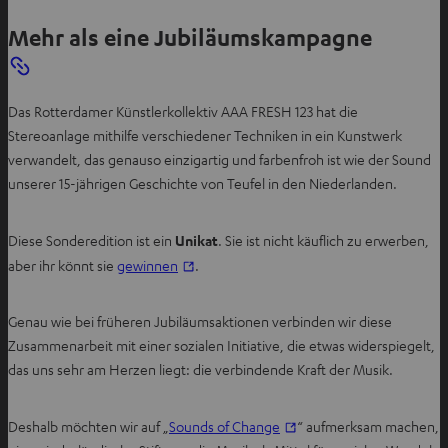
Mehr als eine Jubiläumskampagne
Das Rotterdamer Künstlerkollektiv AAA FRESH 123 hat die
Stereoanlage mithilfe verschiedener Techniken in ein Kunstwerk
verwandelt, das genauso einzigartig und farbenfroh ist wie der Sound
unserer 15-jährigen Geschichte von Teufel in den Niederlanden.
Diese Sonderedition ist ein
Unikat
. Sie ist nicht käuflich zu erwerben,
I
aber ihr könnt sie
gewinnen
.
m
n
Genau wie bei früheren Jubiläumsaktionen verbinden wir diese
e
Zusammenarbeit mit einer sozialen Initiative, die etwas widerspiegelt,
u
das uns sehr am Herzen liegt: die verbindende Kraft der Musik.
e
n
I
Deshalb möchten wir auf „
Sounds of Change
“ aufmerksam machen,
T