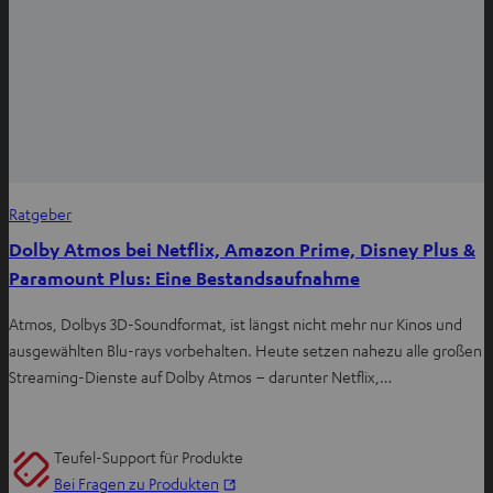
Ratgeber
Dolby Atmos bei Netflix, Amazon Prime, Disney Plus &
Paramount Plus: Eine Bestandsaufnahme
Atmos, Dolbys 3D-Soundformat, ist längst nicht mehr nur Kinos und
ausgewählten Blu-rays vorbehalten. Heute setzen nahezu alle großen
Streaming-Dienste auf Dolby Atmos – darunter Netflix,…
Teufel-Support für Produkte
I
Bei Fragen zu Produkten