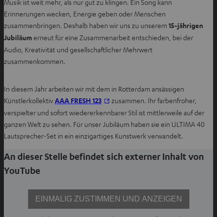
Musik ist weit mehr, als nur gut zu klingen. Ein Song kann
Erinnerungen wecken, Energie geben oder Menschen
zusammenbringen. Deshalb haben wir uns zu unserem
15-jährigen
Jubiläum
erneut für eine Zusammenarbeit entschieden, bei der
Audio, Kreativität und gesellschaftlicher Mehrwert
zusammenkommen.
In diesem Jahr arbeiten wir mit dem in Rotterdam ansässigen
I
Künstlerkollektiv
AAA FRESH 123
zusammen. Ihr farbenfroher,
m
verspielter und sofort wiedererkennbarer Stil ist mittlerweile auf der
n
ganzen Welt zu sehen. Für unser Jubiläum haben sie ein ULTIMA 40
e
Lautsprecher-Set in ein einzigartiges Kunstwerk verwandelt.
u
An dieser Stelle befindet sich externer Inhalt von
e
YouTube
n
T
a
EINMALIG ZUSTIMMEN UND ANZEIGEN
b
ö