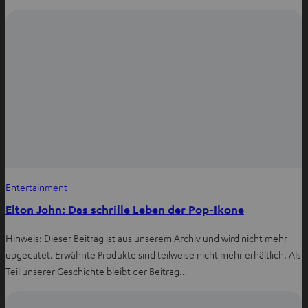
ö
t
c
t
f
s
e
e
f
a
b
r
n
p
o
e
e
p
o
s
n
t
k
t
e
t
t
i
e
e
l
i
i
e
l
l
n
e
e
Entertainment
n
n
Elton John: Das schrille Leben der Pop-Ikone
Hinweis: Dieser Beitrag ist aus unserem Archiv und wird nicht mehr
upgedatet. Erwähnte Produkte sind teilweise nicht mehr erhältlich. Als
Teil unserer Geschichte bleibt der Beitrag…