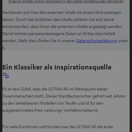
Externe Inhalte immer anzeigen? In den Daten‑Einstellungen aktivieren
f
Sie können sich hier den externen Inhalt mit einem Klick anzeigen
f
lassen. Durch das Anklicken des Inhalts erklären Sie sich damit
n
einverstanden, dass Ihnen die externen Inhalte angezeigt werden.
e
Damit können personenbezogene Daten an Dritte übermittelt
n
I
werden. Mehr dazu finden Sie in unserer
Datenschutzerklärung
unter
m
E.
n
e
Ein Klassiker als Inspirationsquelle
u
e
n
Es ist kein Zufall, dass die ULTIMA 40 im Mittelpunkt dieser
T
Zusammenarbeit steht. Dieser Standlautsprecher gehört seit Jahren
a
zu den beliebtesten Modellen von Teufel und ist für sein
b
ausgezeichnetes Preis-Leistungs-Verhältnis bekannt.
ö
f
f
Für viele Kundinnen und Kunden war die ULTIMA 40 die erste