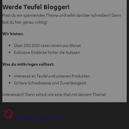
Werde Teufel Blogger!
Hast du ein spannendes Thema und willst darüber schreiben? Dann
bist du hier genau richtig!
Wir bieten:
Über 200.000 Leser:innen pro Monat
Exklusive Einblicke hinter die Kulissen
Was du mitbringen solltest:
Interesse an Teufel und unseren Produkten
Sichere Schreibweise und Zuverlässigkeit
Interessiert? Dann schick uns eine Mail mit deinem Thema!
Teufel-Support für Produkte
I
Bei Fragen zu Produkten
m