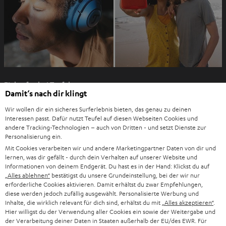
e
n
I
Einkaufen bei Teufel
m
Damit‘s nach dir klingt
n
8 Wochen Rückgaberecht
e
Wir wollen dir ein sicheres Surferlebnis bieten, das genau zu deinen
Direkt vom Hersteller
Interessen passt. Dafür nutzt Teufel auf diesen Webseiten Cookies und
u
andere Tracking-Technologien – auch von Dritten - und setzt Dienste zur
7 Teufel Shops
e
Personalisierung ein.
n
Mit Cookies verarbeiten wir und andere Marketingpartner Daten von dir und
Audio-Lexikon
lernen, was dir gefällt - durch dein Verhalten auf unserer Website und
T
Ratgeber
Informationen von deinem Endgerät. Du hast es in der Hand: Klickst du auf
a
Wissen
„Alles ablehnen“
bestätigst du unsere Grundeinstellung, bei der wir nur
b
erforderliche Cookies aktivieren. Damit erhältst du zwar Empfehlungen,
Inside
diese werden jedoch zufällig ausgewählt. Personalisierte Werbung und
ö
Entertainment
Inhalte, die wirklich relevant für dich sind, erhältst du mit
„Alles akzeptieren“
.
f
Im neuen Tab öffnen
Shop
Hier willigst du der Verwendung aller Cookies ein sowie der Weitergabe und
f
der Verarbeitung deiner Daten in Staaten außerhalb der EU/des EWR. Für
Kontakt